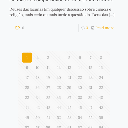
Deuses das lacunas Em qualquer discussão sobre ciência e
religião, mais cedo ou mais tarde a questão do “Deus das
[…]
6
3
Read more
1
2
3
4
5
6
7
8
9
10
11
12
13
14
15
16
17
18
19
20
21
22
23
24
25
26
27
28
29
30
31
32
33
34
35
36
37
38
39
40
41
42
43
44
45
46
47
48
49
50
51
52
53
54
55
56
57
58
59
60
61
62
63
64