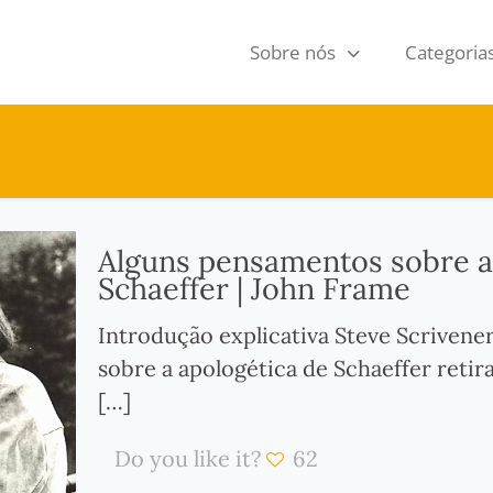
Sobre nós
Categoria
Alguns pensamentos sobre a 
Schaeffer | John Frame
Introdução explicativa Steve Scriven
sobre a apologética de Schaeffer retir
[…]
Do you like it?
62