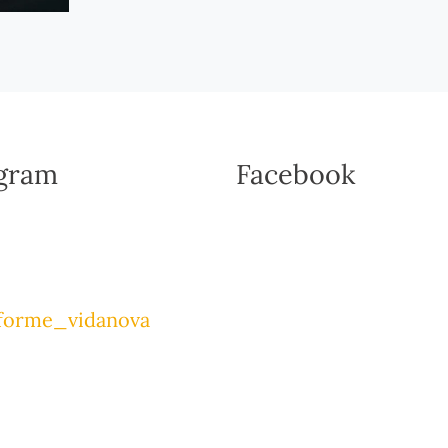
agram
Facebook
forme_vidanova