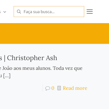
s
 | Christopher Ash
e João aos meus alunos. Toda vez que
u
[…]
0
Read more