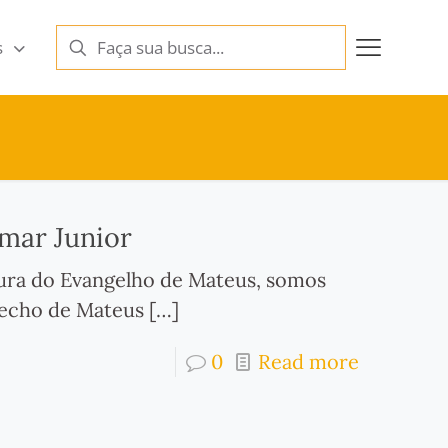
s
imar Junior
ura do Evangelho de Mateus, somos
trecho de Mateus
[…]
0
Read more