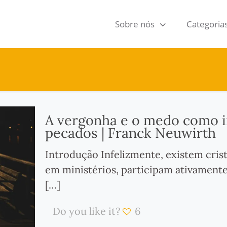
Sobre nós
Categoria
A vergonha e o medo como i
pecados | Franck Neuwirth
Introdução Infelizmente, existem cris
em ministérios, participam ativamente
[…]
Do you like it?
6