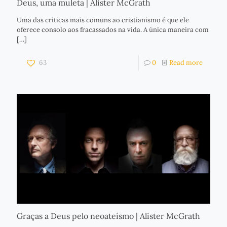
Deus, uma muleta | Alister McGrath
Uma das críticas mais comuns ao cristianismo é que ele
oferece consolo aos fracassados na vida. A única maneira com
[…]
63
0
Read more
Graças a Deus pelo neoateísmo | Alister McGrath