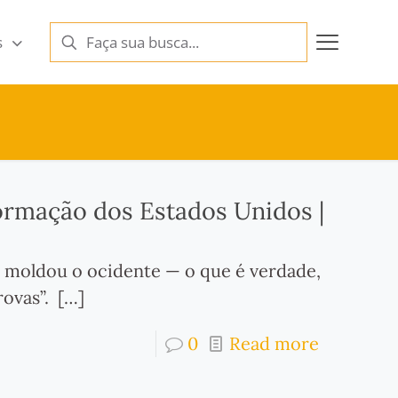
s
 formação dos Estados Unidos |
 moldou o ocidente — o que é verdade,
ovas”.
[…]
0
Read more