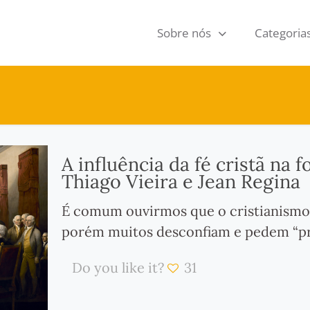
Sobre nós
Categoria
A influência da fé cristã na
Thiago Vieira e Jean Regina
É comum ouvirmos que o cristianismo
porém muitos desconfiam e pedem “pr
Do you like it?
31