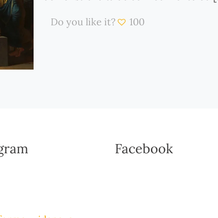
Do you like it?
100
agram
Facebook