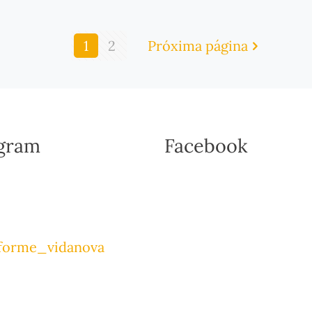
1
2
Próxima página
agram
Facebook
forme_vidanova