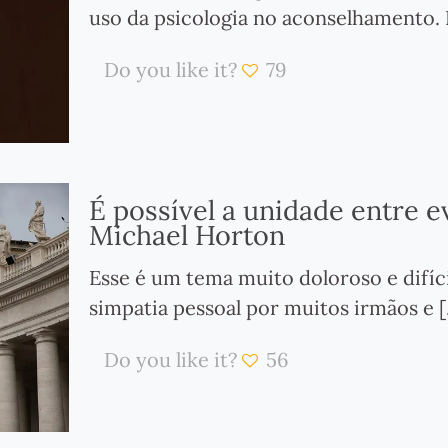
uso da psicologia no aconselhamento.
Do you like it?
79
É possível a unidade entre ev
Michael Horton
Esse é um tema muito doloroso e difíci
simpatia pessoal por muitos irmãos e
[
Do you like it?
56