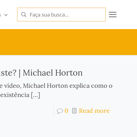
s
te? | Michael Horton
te vídeo, Michael Horton explica como o
 existência
[…]
0
Read more