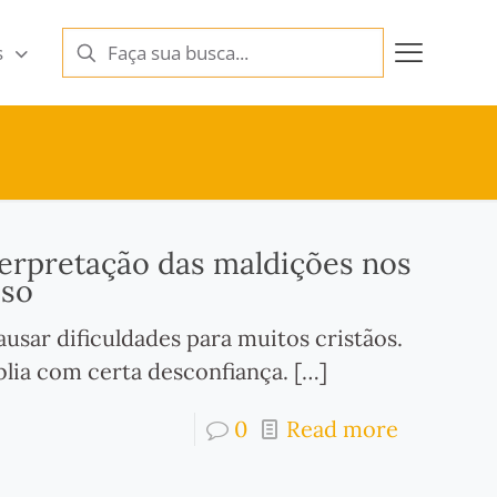
s
nterpretação das maldições nos
sso
sar dificuldades para mui­tos cristãos.
blia com certa desconfiança.
[…]
0
Read more