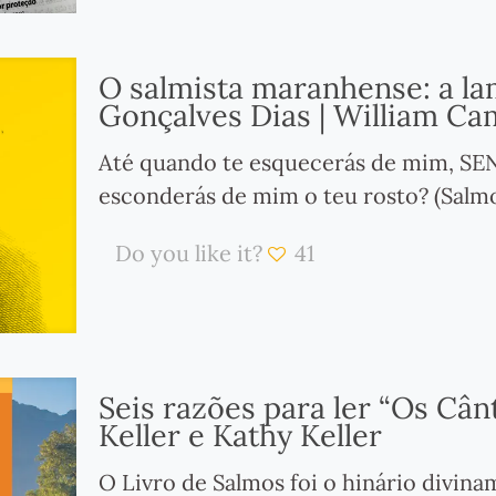
O salmista maranhense: a la
Gonçalves Dias | William C
Até quando te esquecerás de mim, S
esconderás de mim o teu rosto? (Salmo 
Do you like it?
41
Seis razões para ler “Os Cân
Keller e Kathy Keller
O Livro de Salmos foi o hinário divina