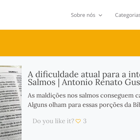
Sobre nós
Categoria
A dificuldade atual para a i
Salmos | Antonio Renato Gu
As maldições nos salmos conseguem cau
Alguns olham para essas porções da Bí
Do you like it?
3