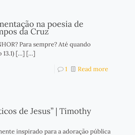
mentação na poesia de
ampos da Cruz
ENHOR? Para sempre? Até quando
13.1) […]
[…]
1
Read more
ticos de Jesus” | Timothy
mente inspirado para a adoração pública