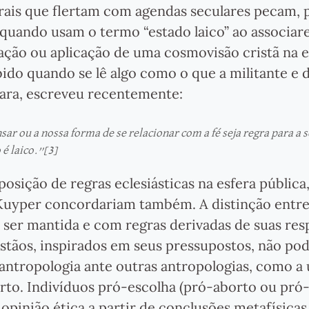
erais que flertam com agendas seculares pecam, 
 quando usam o termo “estado laico” ao associar
ação ou aplicação de uma cosmovisão cristã na e
bido quando se lê algo como o que a militante e 
ara, escreveu recentemente:
ar ou a nossa forma de se relacionar com a fé seja regra para a 
 é laico.”
[3]
sição de regras eclesiásticas na esfera pública
Kuyper concordariam também. A distinção entre 
ve ser mantida e com regras derivadas de suas res
ristãos, inspirados em seus pressupostos, não p
 antropologia ante outras antropologias, como a 
rto. Indivíduos pró-escolha (pró-aborto ou pró
opinião ética a partir de conclusões metafísicas