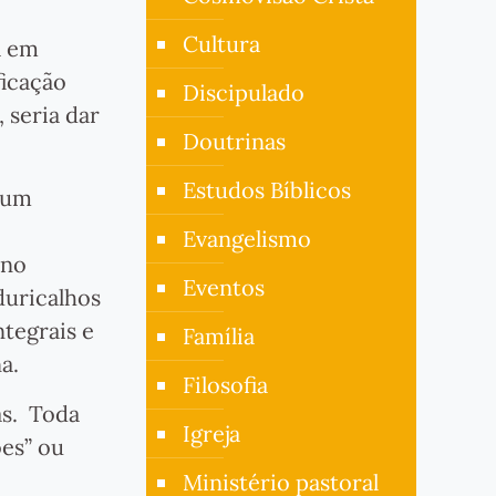
Cultura
a em
ficação
Discipulado
 seria dar
Doutrinas
Estudos Bíblicos
m um
Evangelismo
ano
Eventos
duricalhos
ntegrais e
Família
a.
Filosofia
as. Toda
Igreja
ões” ou
Ministério pastoral