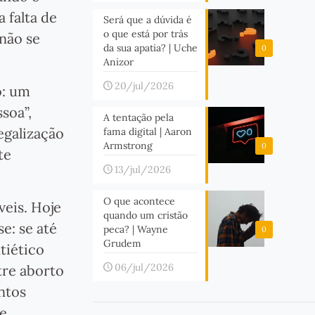
 falta de
Será que a dúvida é
o que está por trás
não se
da sua apatia? | Uche
0
Anizor
20/jul/2026
o: um
soa”,
A tentação pela
legalização
fama digital | Aaron
Armstrong
0
te
13/jul/2026
O que acontece
veis. Hoje
quando um cristão
e: se até
peca? | Wayne
0
Grudem
tiético
06/jul/2026
ntre aborto
ntos
te