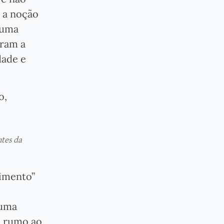
m a noção
 uma
aram a
dade e
o,
ntes da
rimento”
 uma
o rumo ao