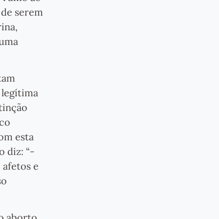
s de serem
rina,
 uma
atam
 legítima
tinção
ico
com esta
 diz: “-
 afetos e
so
do aborto