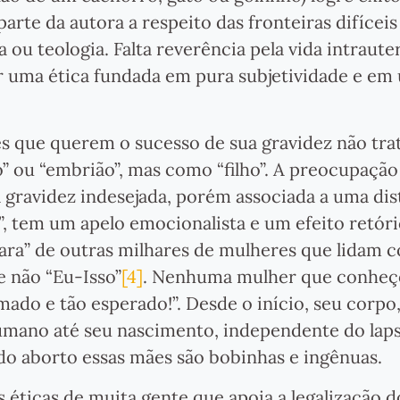
rte da autora a respeito das fronteiras difícei
ia ou teologia. Falta reverência pela vida intraute
 uma ética fundada em pura subjetividade e em
es que querem o sucesso de sua gravidez não tr
” ou “embrião”, mas como “filho”. A preocupação
ravidez indesejada, porém associada a uma dis
”, tem um apelo emocionalista e um efeito retór
cara” de outras milhares de mulheres que lidam 
e não “Eu-Isso”
[4]
. Nenhuma mulher que conheço
ado e tão esperado!”. Desde o início, seu corpo,
umano até seu nascimento, independente do lap
 do aborto essas mães são bobinhas e ingênuas.
 éticas de muita gente que apoia a legalização 