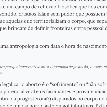
a é um campo de reflexão filosófica que lida co
e sentido, cristãos falam sem pudor que possuem
ue aquelas que territorializam o corpo, que sep
 que brincam de definir fronteiras entre pessoali
 uma antropologia com data e hora de nasciment
ito por qualquer motivo até a 12ª semana de gestação, ou seja, a
er.”
a legalizar o aborto é o “sofrimento” ou “não sof
potencial vital e os fascinantes e providenciais
lembra da progesterona?) disparados no corpo de
ão de um cachorro, gato ou golfinho) logre êxit