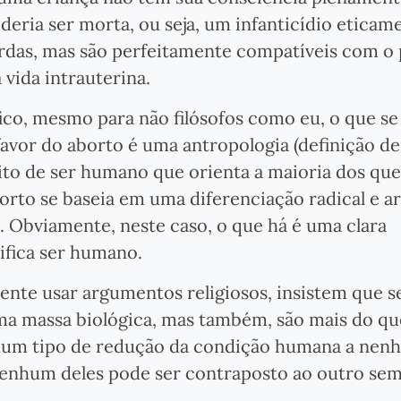
oderia ser morta, ou seja, um infanticídio eticam
urdas, mas são perfeitamente compatíveis com o 
 vida intrauterina.
co, mesmo para não filósofos como eu, o que s
vor do aborto é uma antropologia (definição de
ito de ser humano que orienta a maioria dos qu
rto se baseia em uma diferenciação radical e art
. Obviamente, neste caso, o que há é uma clara
ifica ser humano.
mente usar argumentos religiosos, insistem que s
a massa biológica, mas também, são mais do q
hum tipo de redução da condição humana a nen
, nenhum deles pode ser contraposto ao outro s