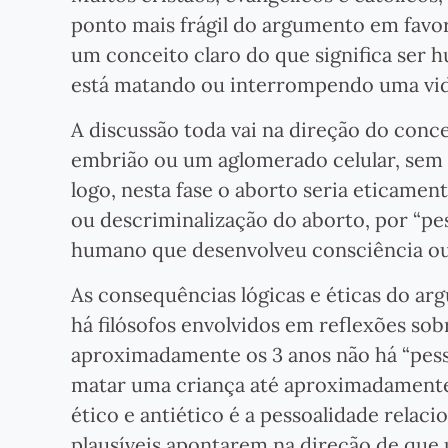
ponto mais frágil do argumento em favor 
um conceito claro do que significa ser 
está matando ou interrompendo uma vid
A discussão toda vai na direção do conc
embrião ou um aglomerado celular, sem 
logo, nesta fase o aborto seria eticament
ou descriminalização do aborto, por “p
humano que desenvolveu consciência o
As consequências lógicas e éticas do ar
há filósofos envolvidos em reflexões so
aproximadamente os 3 anos não há “pesso
matar uma criança até aproximadamente
ético e antiético é a pessoalidade relac
plausíveis apontarem na direção de que