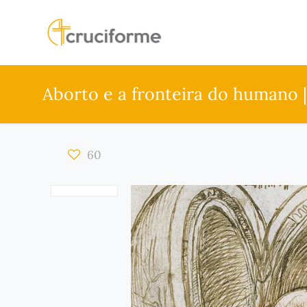
Aborto e a fronteira do humano |
60