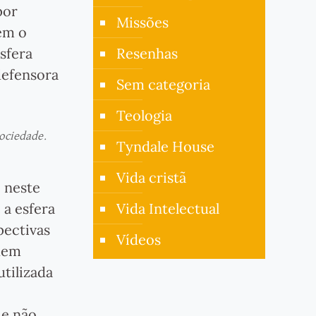
por
Missões
em o
sfera
Resenhas
defensora
Sem categoria
Teologia
sociedade.
Tyndale House
Vida cristã
, neste
a esfera
Vida Intelectual
pectivas
Vídeos
odem
utilizada
-
 e não