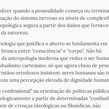
 dizer quando a pessoalidade começa ou termin
ação do sistema nervoso ou níveis de complexi
opológica segura a partir dos dados que fornece,
 da natureza.
pologia que justifica o aborto se fundamenta e
 brusca entre “consciência” e “corpo”. Não há
a da antropologia moderna que reduz o ser hum
o dualismo cartesiano, só que agora cheio de pen
ristãos ortodoxos insistem: seres humanos são i
ção com uma percepção elevada de dignidade human
 confessional” na orientação de políticas públic
opologicamente a partir de determinadas “confiss
m de crenças ideológicas ou filosóficas, não