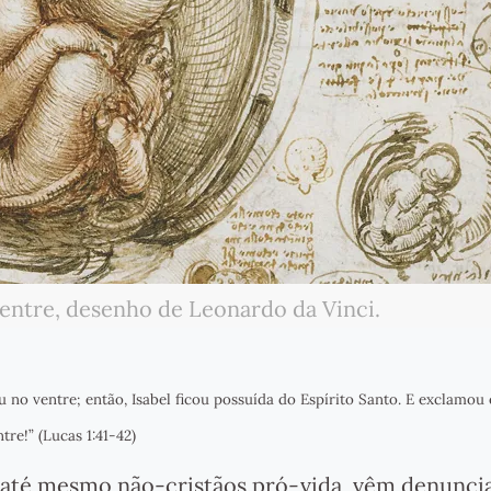
ventre, desenho de Leonardo da Vinci.
 no ventre; então, Isabel ficou possuída do Espírito Santo. E exclamou 
tre!” (Lucas 1:41-42)
s, até mesmo não-cristãos pró-vida, vêm denunci