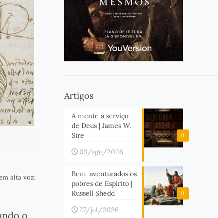
Artigos
A mente a serviço
de Deus | James W.
Sire
0
03/ago/2026
Bem-aventurados os
em alta voz:
pobres de Espírito |
Russell Shedd
0
27/jul/2026
ando o