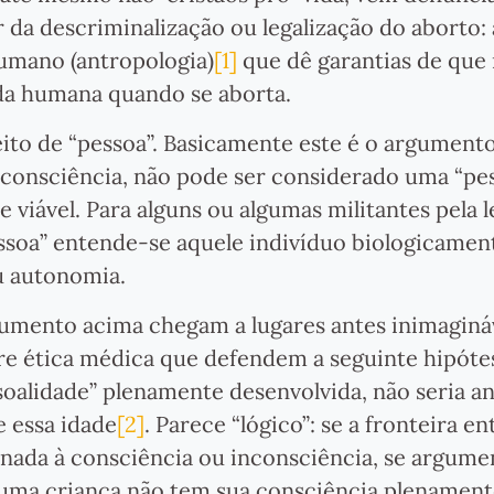
da descriminalização ou legalização do aborto: a
humano (antropologia)
[1]
que dê garantias de que 
a humana quando se aborta.
eito de “pessoa”. Basicamente este é o argument
consciência, não pode ser considerado uma “pes
e viável. Para alguns ou algumas militantes pela 
essoa” entende-se aquele indivíduo biologicamen
u autonomia.
gumento acima chegam a lugares antes inimaginá
bre ética médica que defendem a seguinte hipótes
alidade” plenamente desenvolvida, não seria an
 essa idade
[2]
. Parece “lógico”: se a fronteira e
ionada à consciência ou inconsciência, se argume
 uma criança não tem sua consciência plenamen