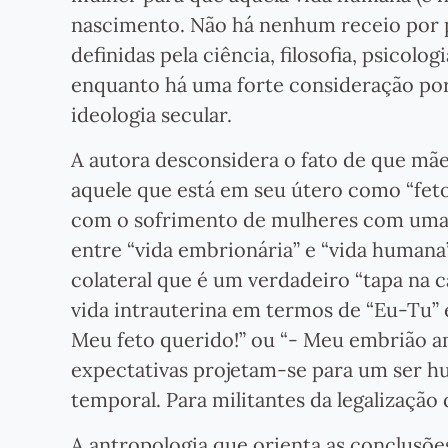
nascimento. Não há nenhum receio por pa
definidas pela ciência, filosofia, psicolog
enquanto há uma forte consideração por
ideologia secular.
A autora desconsidera o fato de que mã
aquele que está em seu útero como “feto
com o sofrimento de mulheres com uma g
entre “vida embrionária” e “vida humana
colateral que é um verdadeiro “tapa na 
vida intrauterina em termos de “Eu-Tu” 
Meu feto querido!” ou “- Meu embrião am
expectativas projetam-se para um ser h
temporal. Para militantes da legalização
A antropologia que orienta as conclusões