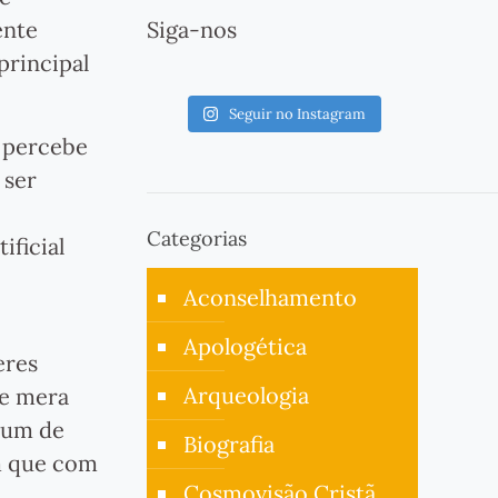
ente
Siga-nos
principal
Seguir no Instagram
e percebe
 ser
e
Categorias
ificial
Aconselhamento
Apologética
eres
Arqueologia
ue mera
hum de
Biografia
em que com
Cosmovisão Cristã