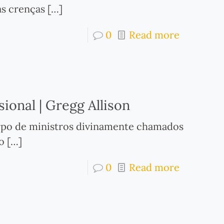
as crenças
[…]
0
Read more
ional | Gregg Allison
 corpo de ministros divinamente chamados
o
[…]
0
Read more