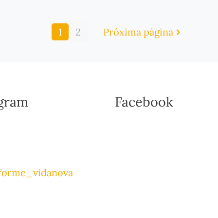
1
2
Próxima página
agram
Facebook
forme_vidanova