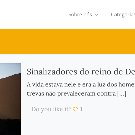
Sobre nós
Categoria
Sinalizadores do reino de De
A vida estava nele e era a luz dos home
trevas não prevaleceram contra
[…]
Do you like it?
1