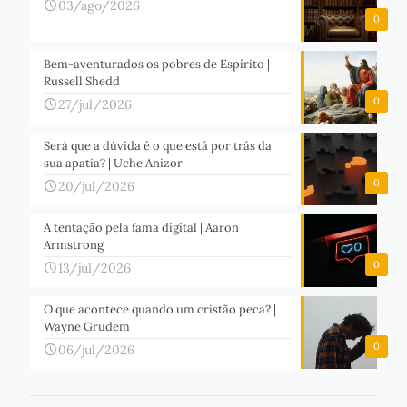
03/ago/2026
0
Bem-aventurados os pobres de Espírito |
Russell Shedd
0
27/jul/2026
Será que a dúvida é o que está por trás da
sua apatia? | Uche Anizor
0
20/jul/2026
A tentação pela fama digital | Aaron
Armstrong
0
13/jul/2026
O que acontece quando um cristão peca? |
Wayne Grudem
0
06/jul/2026