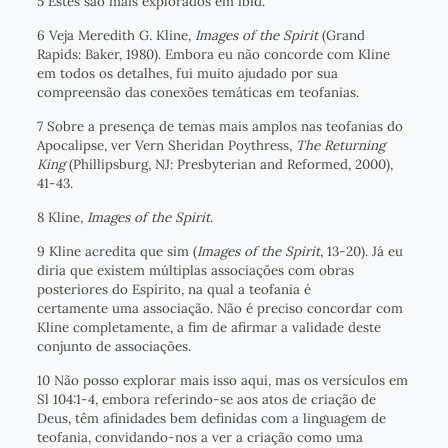
5 Estes são mais explorados em ibid.
6 Veja Meredith G. Kline,
Images of the Spirit
(Grand
Rapids: Baker, 1980). Embora eu não concorde com Kline
em todos os detalhes, fui muito ajudado por sua
compreensão das conexões temáticas em teofanias.
7 Sobre a presença de temas mais amplos nas teofanias do
Apocalipse, ver Vern Sheridan Poythress,
The Returning
King
(Phillipsburg, NJ: Presbyterian and Reformed, 2000),
41-43.
8 Kline,
Images of the Spirit
.
9 Kline acredita que sim (
Images of the Spirit
, 13-20). Já eu
diria que existem múltiplas associações com obras
posteriores do Espírito, na qual a teofania é
certamente uma associação. Não é preciso concordar com
Kline completamente, a fim de afirmar a validade deste
conjunto de associações.
10 Não posso explorar mais isso aqui, mas os versículos em
Sl 104:1-4, embora referindo-se aos atos de criação de
Deus, têm afinidades bem definidas com a linguagem de
teofania, convidando-nos a ver a criação como uma