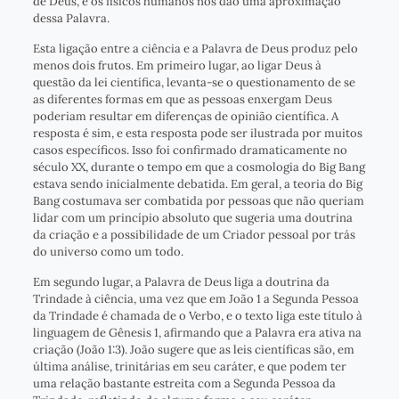
de Deus, e os físicos humanos nos dão uma aproximação
dessa Palavra.
Esta ligação entre a ciência e a Palavra de Deus produz pelo
menos dois frutos. Em primeiro lugar, ao ligar Deus à
questão da lei científica, levanta-se o questionamento de se
as diferentes formas em que as pessoas enxergam Deus
poderiam resultar em diferenças de opinião científica. A
resposta é sim, e esta resposta pode ser ilustrada por muitos
casos específicos. Isso foi confirmado dramaticamente no
século XX, durante o tempo em que a cosmologia do Big Bang
estava sendo inicialmente debatida. Em geral, a teoria do Big
Bang costumava ser combatida por pessoas que não queriam
lidar com um princípio absoluto que sugeria uma doutrina
da criação e a possibilidade de um Criador pessoal por trás
do universo como um todo.
Em segundo lugar, a Palavra de Deus liga a doutrina da
Trindade à ciência, uma vez que em João 1 a Segunda Pessoa
da Trindade é chamada de o Verbo, e o texto liga este título à
linguagem de Gênesis 1, afirmando que a Palavra era ativa na
criação (João 1:3). João sugere que as leis científicas são, em
última análise, trinitárias em seu caráter, e que podem ter
uma relação bastante estreita com a Segunda Pessoa da