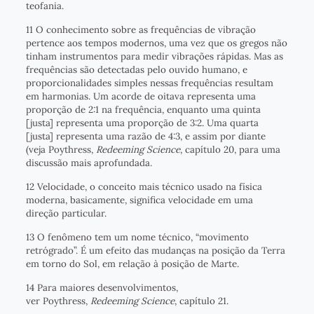
teofania.
11 O conhecimento sobre as frequências de vibração
pertence aos tempos modernos, uma vez que os gregos não
tinham instrumentos para medir vibrações rápidas. Mas as
frequências são detectadas pelo ouvido humano, e
proporcionalidades simples nessas frequências resultam
em harmonias. Um acorde de oitava representa uma
proporção de 2:1 na frequência, enquanto uma quinta
[justa] representa uma proporção de 3:2. Uma quarta
[justa] representa uma razão de 4:3, e assim por diante
(veja Poythress,
Redeeming Science
, capítulo 20, para uma
discussão mais aprofundada.
12 Velocidade, o conceito mais técnico usado na física
moderna, basicamente, significa velocidade em uma
direção particular.
13 O fenômeno tem um nome técnico, “movimento
retrógrado”. É um efeito das mudanças na posição da Terra
em torno do Sol, em relação à posição de Marte.
14 Para maiores desenvolvimentos,
ver Poythress,
Redeeming Science
, capítulo 21.