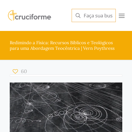
Redimindo a Física: Recursos Bíblicos e Teológicos
para uma Abordagem Teocêntrica | Vern Poythress
60