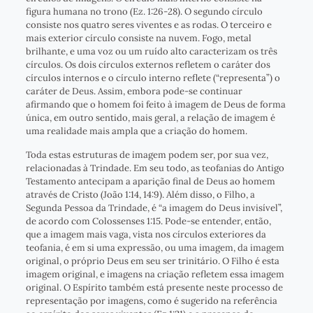
figura humana no trono (Ez. 1:26-28). O segundo círculo
consiste nos quatro seres viventes e as rodas. O terceiro e
mais exterior círculo consiste na nuvem. Fogo, metal
brilhante, e uma voz ou um ruído alto caracterizam os três
círculos. Os dois círculos externos refletem o caráter dos
círculos internos e o círculo interno reflete (“representa”) o
caráter de Deus. Assim, embora pode-se continuar
afirmando que o homem foi feito à imagem de Deus de forma
única, em outro sentido, mais geral, a relação de imagem é
uma realidade mais ampla que a criação do homem.
Toda estas estruturas de imagem podem ser, por sua vez,
relacionadas à Trindade. Em seu todo, as teofanias do Antigo
Testamento antecipam a aparição final de Deus ao homem
através de Cristo (João 1:14, 14:9). Além disso, o Filho, a
Segunda Pessoa da Trindade, é “a imagem do Deus invisível”,
de acordo com Colossenses 1:15. Pode-se entender, então,
que a imagem mais vaga, vista nos círculos exteriores da
teofania, é em si uma expressão, ou uma imagem, da imagem
original, o próprio Deus em seu ser trinitário. O Filho é esta
imagem original, e imagens na criação refletem essa imagem
original. O Espírito também está presente neste processo de
representação por imagens, como é sugerido na referência