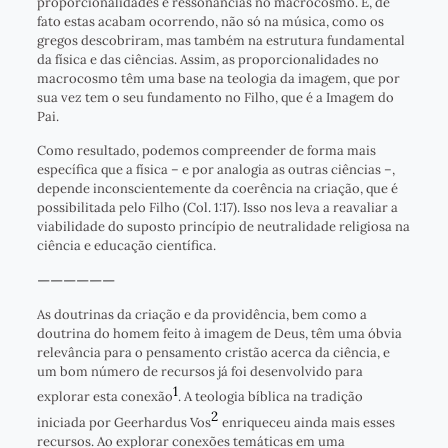
proporcionalidades e ressonâncias no macrocosmo. E, de
fato estas acabam ocorrendo, não só na música, como os
gregos descobriram, mas também na estrutura fundamental
da física e das ciências. Assim, as proporcionalidades no
macrocosmo têm uma base na teologia da imagem, que por
sua vez tem o seu fundamento no Filho, que é a Imagem do
Pai.
Como resultado, podemos compreender de forma mais
específica que a física – e por analogia as outras ciências –,
depende inconscientemente da coerência na criação, que é
possibilitada pelo Filho (Col. 1:17). Isso nos leva a reavaliar a
viabilidade do suposto princípio de neutralidade religiosa na
ciência e educação científica.
——————
As doutrinas da criação e da providência, bem como a
doutrina do homem feito à imagem de Deus, têm uma óbvia
relevância para o pensamento cristão acerca da ciência, e
um bom número de recursos já foi desenvolvido para
1
explorar esta conexão
. A teologia bíblica na tradição
2
iniciada por Geerhardus Vos
enriqueceu ainda mais esses
recursos. Ao explorar conexões temáticas em uma