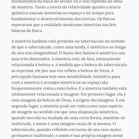
fundamentos da física do século XX o uso repetido da ideia
de simetria. Tanto a teoria da relatividade quanto a teoria
quântica usaram simetrias no espaço e no tempo para
fundamentar o desenvolvimento das teorias. Os físicos
esperavam que a realidade mostrasse simetrias nas leis
básicas da física.
A simetria também está presente no tabernáculo no sentido
de que o tabernáculo, como uma tenda, é simétrico ao longo
do seu eixo longitudinal. O Santo dos Santos é simétrico nas
suas três dimensões. A simetria está, de fato, intimamente
relacionada à beleza e, à medida que a beleza do tabernáculo
se expressa, ele por sua vez reflete a beleza de Deus. A
percepção humana tem uma sensibilidade instintiva para
com a simetria e arranjos simétricos no espaço são
frequentemente vistos como belos. E a simetria também está
intimamente relacionada à imagem. Em primeiro lugar, ela é
uma imagem da beleza de Deus, a origem das imagens. E em
segundo lugar, a simetria pode ser vista como uma espécie
de imagem no sentido em que uma disposição simétrica,
quando movida ou mudada de uma certa forma, mantém-se
inalterada, e assim é uma imagem exata de si mesma. O
tabernáculo, quando refletido em torno de seu eixo maior,
permanece inalterado, e assim é sua própria imagem nesse