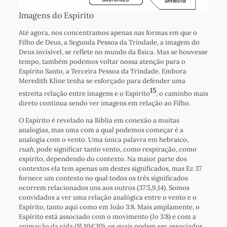
Imagens do Espírito
Até agora, nos concentramos apenas nas formas em que o
Filho de Deus, a Segunda Pessoa da Trindade, a imagem do
Deus invisível, se reflete no mundo da física. Mas se houvesse
tempo, também podemos voltar nossa atenção para o
Espírito Santo, a Terceira Pessoa da Trindade. Embora
Meredith Kline tenha se esforçado para defender uma
15
estreita relação entre imagens e o Espírito
, o caminho mais
direto continua sendo ver imagens em relação ao Filho.
O Espírito é revelado na Bíblia em conexão a muitas
analogias, mas uma com a qual podemos começar é a
analogia com o vento. Uma única palavra em hebraico,
ruah,
pode significar tanto vento, como respiração, como
espírito, dependendo do contexto. Na maior parte dos
contextos ela tem apenas um destes significados, mas Ez 37
fornece um contexto no qual todos os três significados
ocorrem relacionados uns aos outros (37:5,9,14). Somos
convidados a ver uma relação analógica entre o vento e o
Espírito, tanto aqui como em João 3:8. Mais amplamente, o
Espírito está associado com o movimento (Jo 3:8) e com a
animação da vida (Sl 104:30), os quais podem ser associados