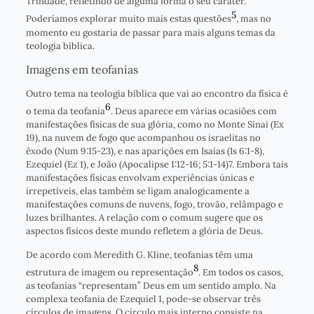
Trindade, refletindo de alguma forma o seu caráter.
5
Poderíamos explorar muito mais estas questões
, mas no
momento eu gostaria de passar para mais alguns temas da
teologia bíblica.
Imagens em teofanias
Outro tema na teologia bíblica que vai ao encontro da física é
6
o tema da teofania
. Deus aparece em várias ocasiões com
manifestações físicas de sua glória, como no Monte Sinai (Ex
19), na nuvem de fogo que acompanhou os israelitas no
êxodo (Num 9:15-23), e nas aparições em Isaías (Is 6:1-8),
Ezequiel (Ez 1), e João (Apocalipse 1:12-16; 5:1-14)7. Embora tais
manifestações físicas envolvam experiências únicas e
irrepetíveis, elas também se ligam analogicamente a
manifestações comuns de nuvens, fogo, trovão, relâmpago e
luzes brilhantes. A relação com o comum sugere que os
aspectos físicos deste mundo refletem a glória de Deus.
De acordo com Meredith G. Kline, teofanias têm uma
8
estrutura de imagem ou representação
. Em todos os casos,
as teofanias “representam” Deus em um sentido amplo. Na
complexa teofania de Ezequiel 1, pode-se observar três
círculos de imagens. O círculo mais interno consiste na