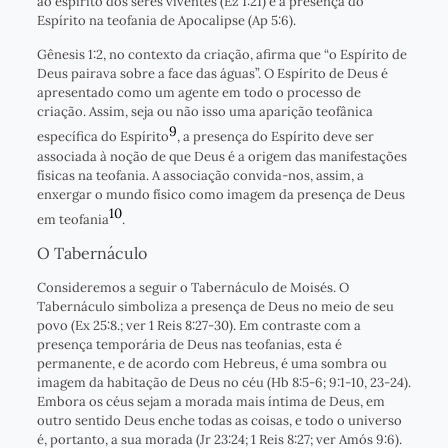
ao espírito dos seres viventes (Ez 1:21) e a presença do
Espírito na teofania de Apocalipse (Ap 5:6).
Gênesis 1:2, no contexto da criação, afirma que “o Espírito de
Deus pairava sobre a face das águas”. O Espírito de Deus é
apresentado como um agente em todo o processo de
criação. Assim, seja ou não isso uma aparição teofânica
9
específica do Espírito
, a presença do Espírito deve ser
associada à noção de que Deus é a origem das manifestações
físicas na teofania. A associação convida-nos, assim, a
enxergar o mundo físico como imagem da presença de Deus
10
em teofania
.
O Tabernáculo
Consideremos a seguir o Tabernáculo de Moisés. O
Tabernáculo simboliza a presença de Deus no meio de seu
povo (Ex 25:8.; ver 1 Reis 8:27-30). Em contraste com a
presença temporária de Deus nas teofanias, esta é
permanente, e de acordo com Hebreus, é uma sombra ou
imagem da habitação de Deus no céu (Hb 8:5-6; 9:1-10, 23-24).
Embora os céus sejam a morada mais íntima de Deus, em
outro sentido Deus enche todas as coisas, e todo o universo
é, portanto, a sua morada (Jr 23:24; 1 Reis 8:27; ver Amós 9:6).