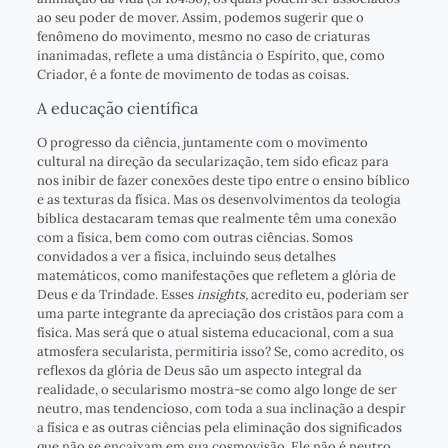
ao seu poder de mover. Assim, podemos sugerir que o
fenômeno do movimento, mesmo no caso de criaturas
inanimadas, reflete a uma distância o Espírito, que, como
Criador, é a fonte de movimento de todas as coisas.
A educação científica
O progresso da ciência, juntamente com o movimento
cultural na direção da secularização, tem sido eficaz para
nos inibir de fazer conexões deste tipo entre o ensino bíblico
e as texturas da física. Mas os desenvolvimentos da teologia
bíblica destacaram temas que realmente têm uma conexão
com a física, bem como com outras ciências. Somos
convidados a ver a física, incluindo seus detalhes
matemáticos, como manifestações que refletem a glória de
Deus e da Trindade. Esses
insights,
acredito eu, poderiam ser
uma parte integrante da apreciação dos cristãos para com a
física. Mas será que o atual sistema educacional, com a sua
atmosfera secularista, permitiria isso? Se, como acredito, os
reflexos da glória de Deus são um aspecto integral da
realidade, o secularismo mostra-se como algo longe de ser
neutro, mas tendencioso, com toda a sua inclinação a despir
a física e as outras ciências pela eliminação dos significados
que não se encaixam em sua cosmovisão. Ele não é neutro,