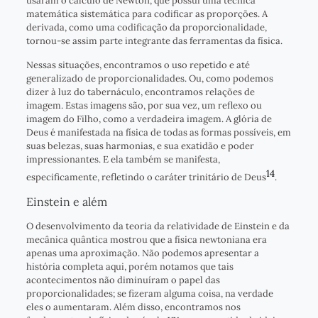
usaram o cálculo de Newton, que possui uma técnica
matemática sistemática para codificar as proporções. A
derivada, como uma codificação da proporcionalidade,
tornou-se assim parte integrante das ferramentas da física.
Nessas situações, encontramos o uso repetido e até
generalizado de proporcionalidades. Ou, como podemos
dizer à luz do tabernáculo, encontramos relações de
imagem. Estas imagens são, por sua vez, um reflexo ou
imagem do Filho, como a verdadeira imagem. A glória de
Deus é manifestada na física de todas as formas possíveis, em
suas belezas, suas harmonias, e sua exatidão e poder
impressionantes. E ela também se manifesta,
14
especificamente, refletindo o caráter trinitário de Deus
.
Einstein e além
O desenvolvimento da teoria da relatividade de Einstein e da
mecânica quântica mostrou que a física newtoniana era
apenas uma aproximação. Não podemos apresentar a
história completa aqui, porém notamos que tais
acontecimentos não diminuíram o papel das
proporcionalidades; se fizeram alguma coisa, na verdade
eles o aumentaram. Além disso, encontramos nos