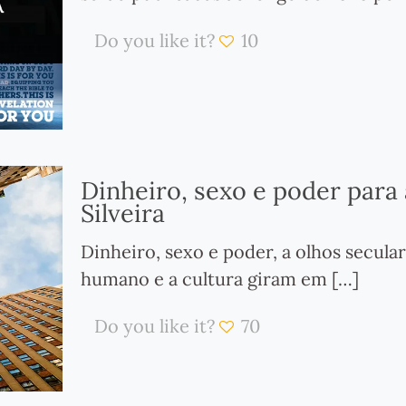
Do you like it?
10
Dinheiro, sexo e poder para 
Silveira
Dinheiro, sexo e poder, a olhos seculare
humano e a cultura giram em
[…]
Do you like it?
70