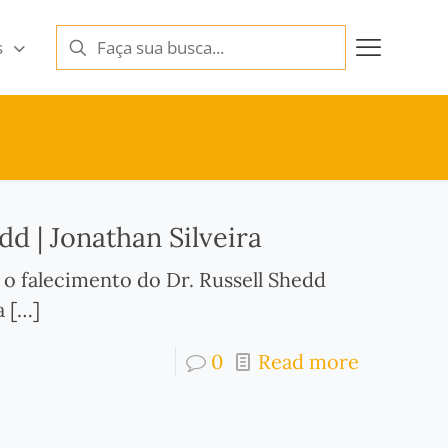
s
d | Jonathan Silveira
o falecimento do Dr. Russell Shedd
a
[…]
0
Read more