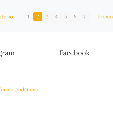
nterior
1
2
3
4
5
6
7
Próxim
agram
Facebook
forme_vidanova