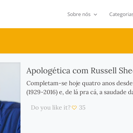
Sobre nós
Categoria
Apologética com Russell Shed
Completam-se hoje quatro anos desde 
(1929-2016) e, de lá pra cá, a saudade d
Do you like it?
35