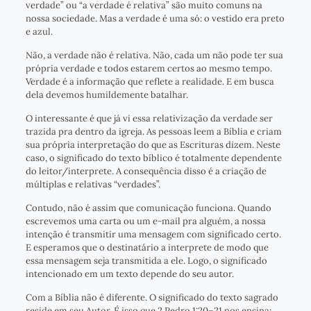
verdade” ou “a verdade é relativa” são muito comuns na
nossa sociedade. Mas a verdade é uma só: o vestido era preto
e azul.
Não, a verdade não é relativa. Não, cada um não pode ter sua
própria verdade e todos estarem certos ao mesmo tempo.
Verdade é a informação que reflete a realidade. E em busca
dela devemos humildemente batalhar.
O interessante é que já vi essa relativização da verdade ser
trazida pra dentro da igreja. As pessoas leem a Bíblia e criam
sua própria interpretação do que as Escrituras dizem. Neste
caso, o significado do texto bíblico é totalmente dependente
do leitor/interprete. A consequência disso é a criação de
múltiplas e relativas “verdades”.
Contudo, não é assim que comunicação funciona. Quando
escrevemos uma carta ou um e-mail pra alguém, a nossa
intenção é transmitir uma mensagem com significado certo.
E esperamos que o destinatário a interprete de modo que
essa mensagem seja transmitida a ele. Logo, o significado
intencionado em um texto depende do seu autor.
Com a Bíblia não é diferente. O significado do texto sagrado
reside em seu Autor. É isso que 2 Pedro 1:20–21 nos ensina: