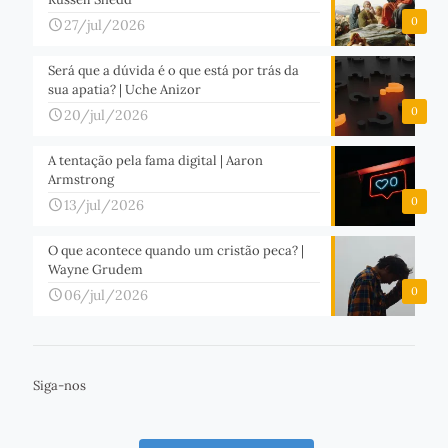
0
27/jul/2026
Será que a dúvida é o que está por trás da
sua apatia? | Uche Anizor
0
20/jul/2026
A tentação pela fama digital | Aaron
Armstrong
0
13/jul/2026
O que acontece quando um cristão peca? |
Wayne Grudem
0
06/jul/2026
Siga-nos