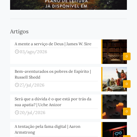
Artigos
A mente a serviço de Deus | James W. Sire
03/ago/2026
0
Bem-aventurados os pobres de Espírito |
Russell Shedd
0
27/jul/2026
Será que a dúvida é o que está por trás da
sua apatia? | Uche Anizor
0
20/jul/2026
A tentação pela fama digital | Aaron
Armstrong