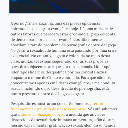
A pornografia é, sozinha, uma das piores epidemias
enfrentadas pela igreja evangélica hoje. Há uma miríade de
outros fatores que parecem estar erodindo a igreja ocidental
de dentro para fora, mas os evangélicos dificilmente
abordam a raiz do problema da pornografia dentro da igreja.
No geral, a sexualidade humana está passando por uma crise
existencial. No entanto, a igreja é colocada no meio desta
crise, muitas vezes sem sequer abordar as suas próprias
questões subjacentes até que seja tarde demais. Líder após
líder (após líder!) se desqualifica por má conduta sexual,
enquanto o nome de Cristo é caluniado. Para que não nos
concentremos apenas em líderes evangélicos, a má conduta
sexual, incluindo o uso desenfreado de pornografia, está
muito presente dentro dos leigos da igreja.
Pesquisadores mostraram que os fenômenos
alteram
fisicamente a estrutura de nossos cérebros
. Nós até sabemos
que a
dessensibilização ocorre
, à medida que as visões
distorcidas da sexualidade humana aumentam, a fim de até
mesmo experimentar gratificação sexual. Além disso, temos