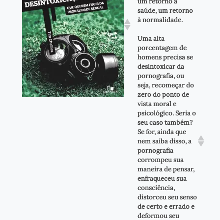
um retorno à
saúde, um retorno
à normalidade.
Uma alta
porcentagem de
homens precisa se
desintoxicar da
pornografia, ou
seja, recomeçar do
zero do ponto de
vista moral e
psicológico. Seria o
seu caso também?
Se for, ainda que
nem saiba disso, a
pornografia
corrompeu sua
maneira de pensar,
enfraqueceu sua
consciência,
distorceu seu senso
de certo e errado e
deformou seu