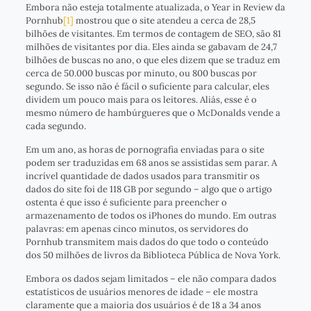
Embora não esteja totalmente atualizada, o Year in Review da
Pornhub
[1]
mostrou que o site atendeu a cerca de 28,5
bilhões de visitantes. Em termos de contagem de SEO, são 81
milhões de visitantes por dia. Eles ainda se gabavam de 24,7
bilhões de buscas no ano, o que eles dizem que se traduz em
cerca de 50.000 buscas por minuto, ou 800 buscas por
segundo. Se isso não é fácil o suficiente para calcular, eles
dividem um pouco mais para os leitores. Aliás, esse é o
mesmo número de hambúrgueres que o McDonalds vende a
cada segundo.
Em um ano, as horas de pornografia enviadas para o site
podem ser traduzidas em 68 anos se assistidas sem parar. A
incrível quantidade de dados usados ​​para transmitir os
dados do site foi de 118 GB por segundo – algo que o artigo
ostenta é que isso é suficiente para preencher o
armazenamento de todos os iPhones do mundo. Em outras
palavras: em apenas cinco minutos, os servidores do
Pornhub transmitem mais dados do que todo o conteúdo
dos 50 milhões de livros da Biblioteca Pública de Nova York.
Embora os dados sejam limitados – ele não compara dados
estatísticos de usuários menores de idade – ele mostra
claramente que a maioria dos usuários é de 18 a 34 anos