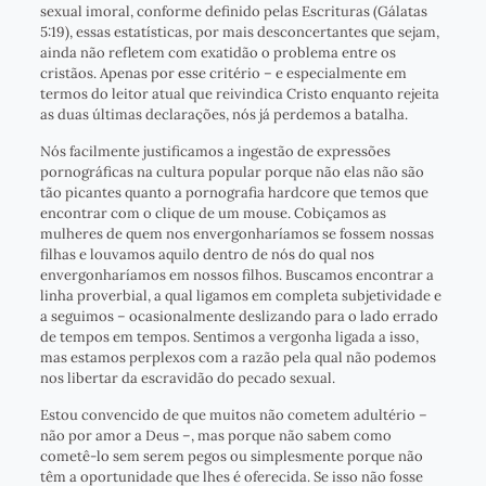
sexual imoral, conforme definido pelas Escrituras (Gálatas
5:19), essas estatísticas, por mais desconcertantes que sejam,
ainda não refletem com exatidão o problema entre os
cristãos. Apenas por esse critério – e especialmente em
termos do leitor atual que reivindica Cristo enquanto rejeita
as duas últimas declarações, nós já perdemos a batalha.
Nós facilmente justificamos a ingestão de expressões
pornográficas na cultura popular porque não elas não são
tão picantes quanto a pornografia hardcore que temos que
encontrar com o clique de um mouse. Cobiçamos as
mulheres de quem nos envergonharíamos se fossem nossas
filhas e louvamos aquilo dentro de nós do qual nos
envergonharíamos em nossos filhos. Buscamos encontrar a
linha proverbial, a qual ligamos em completa subjetividade e
a seguimos – ocasionalmente deslizando para o lado errado
de tempos em tempos. Sentimos a vergonha ligada a isso,
mas estamos perplexos com a razão pela qual não podemos
nos libertar da escravidão do pecado sexual.
Estou convencido de que muitos não cometem adultério –
não por amor a Deus –, mas porque não sabem como
cometê-lo sem serem pegos ou simplesmente porque não
têm a oportunidade que lhes é oferecida. Se isso não fosse