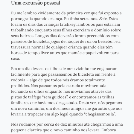
Uma excursão pessoal
Eu me lembro vividamente da primeira vez que fui exposto a
pornografia quando criança. Eu tinha sete anos.
Sete
. Estes
foram os dias das crianças latchkey; ambos os pais estariam
trabalhando enquanto seus filhos exerciam o domínio sobre
seus bairros. Longos dias de verão foram preenchidos com
passeios de bicicleta, jogos de hóquei de rua ou beisebol, e a
travessura normal de qualquer criança quando eles têm
horas de tempo livre antes que mamãe e papai voltem para
casa.
Em um dia desses, os filhos de meu vizinho me enganaram
facilmente para que passássemos de bicicleta em frente à
rodovia – algo de que todos nós éramos totalmente
proibidos. Nós passamos pela estrada movimentada,
fechando os olhos enquanto nos movíamos através das
pistas de tráfego “sem guidões”, e encontramos as trilhas
familiares que havíamos desgastado. Desta vez, nós pegamos
um novo caminho, um dos meus amigos me garantiu que nos
levaria a tropeçar em algo legal quando “chegássemos lá”.
Nós rodamos por cerca de dez minutos até chegarmos a uma
pequena clareira que o novo caminho nos levara. Embora