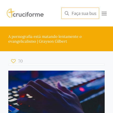
A pornografia está matando lentamente o
evangelicalismo | Grayson Gilbert
70