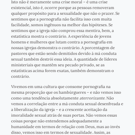
Isto não é meramente uma crise moral – é uma crise
existencial, isto é, ocorre porque as pessoas removeram
qualquer propósito para a sexualidade que não o prazer. Se
sentimos que a pornografia não facilita isso com muita
facilidade, somos ingênuos na melhor das hipóteses. Se
sentimos que a igreja não comprou essa mentira, bem, a
estatística mostra o contrário. A experiência de jovens
homens e mulheres que lutam contra a pornografia em
nossas igrejas demonstra o contrário. A porcentagem de
pastores que estão sendo demitidos devido à má conduta
sexual também destrói essa ideia. A quantidade de líderes
ministeriais que mantêm seu pecado privado, se as
estatísticas acima forem exatas, também demonstram o
contrário.
Vivemos em uma cultura que consome pornografia na
mesma proporção que os hambúrgueres – e não vemos isso
como uma tendência absolutamente
aterrorizante
. Não
vemos a correlação entre a má conduta sexual desenfreada e
a liberalização da igreja – e a crescente aceitação da
imoralidade sexual atrás de suas portas. Não vemos essas
coisas porque não entendemos adequadamente a
humanidade em termos de relação com Deus, mas ao invés
disso, vemos isso em termos de sexualidade. Assim, as