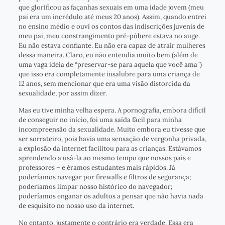
que glorificou as façanhas sexuais em uma idade jovem (meu
pai era um incrédulo até meus 20 anos). Assim, quando entrei
no ensino médio e ouvi os contos das indiscrições juvenis de
meu pai, meu constrangimento pré-púbere estava no auge.
Eu não estava confiante. Eu não era capaz de atrair mulheres
dessa maneira. Claro, eu não entendia muito bem (além de
uma vaga ideia de “preservar-se para aquela que você ama”)
que isso era completamente insalubre para uma criança de
12 anos, sem mencionar que era uma visão distorcida da
sexualidade, por assim dizer.
Mas eu tive minha velha espera. A pornografia, embora difícil
de conseguir no início, foi uma saída fácil para minha
incompreensão da sexualidade. Muito embora eu tivesse que
ser sorrateiro, pois havia uma sensação de vergonha privada,
a explosão da internet facilitou para as crianças. Estávamos
aprendendo a usá-la ao mesmo tempo que nossos pais e
professores – e éramos estudantes mais rápidos. Já
poderíamos navegar por firewalls e filtros de segurança;
poderíamos limpar nosso histórico do navegador;
poderíamos enganar os adultos a pensar que não havia nada
de esquisito no nosso uso da internet.
No entanto, justamente o contrário era verdade. Essa era