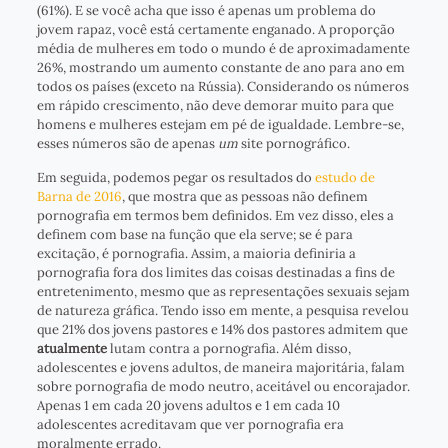
(61%). E se você acha que isso é apenas um problema do
jovem rapaz, você está certamente enganado. A proporção
média de mulheres em todo o mundo é de aproximadamente
26%, mostrando um aumento constante de ano para ano em
todos os países (exceto na Rússia). Considerando os números
em rápido crescimento, não deve demorar muito para que
homens e mulheres estejam em pé de igualdade. Lembre-se,
esses números são de apenas
um
site pornográfico.
Em seguida, podemos pegar os resultados do
estudo de
Barna de 2016
, que mostra que as pessoas não definem
pornografia em termos bem definidos. Em vez disso, eles a
definem com base na função que ela serve; se é para
excitação, é pornografia. Assim, a maioria definiria a
pornografia fora dos limites das coisas destinadas a fins de
entretenimento, mesmo que as representações sexuais sejam
de natureza gráfica. Tendo isso em mente, a pesquisa revelou
que 21% dos jovens pastores e 14% dos pastores admitem que
atualmente
lutam contra a pornografia. Além disso,
adolescentes e jovens adultos, de maneira majoritária, falam
sobre pornografia de modo neutro, aceitável ou encorajador.
Apenas 1 em cada 20 jovens adultos e 1 em cada 10
adolescentes acreditavam que ver pornografia era
moralmente errado.