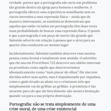
verdade, parece que a pornografia não seria um problema
tão grande dentro da igreja para homens e mulheres. A
pornografia oferece uma experiência semelhante sem os
riscos inerentes a essa expressão física – ainda que de
maneira interessante, as estatísticas demonstram que
aqueles que estão viciados em pornografia têm duas vezes
mais probabilidade de buscar essa expressão física. O ponto
é que a pornografia é um poço de morte tão grande que
Salomão adverte em relação à pessoa que o atrai para ao
quarto; elas conduzem ao mesmo lugar.
Incidentalmente, Salomão também descreve essa mesma
pessoa como brutal e totalmente sem sentido. O advérbio
que ele usa em Provérbios 7:22 descreve seu súbito interesse
na prostituta como aquilo que descreveríamos
idiomaticamente como “num piscar de olhos”. Ele não tem
dúvidas sobre suas ações, mas é impulsionado por impulsos,
como o gado levado ao abate ou o criminoso tolo que
simplesmente vai do grilhão ao grilhão. A prostituta é tão
atraente para ele que ele literalmente não mostra hesitação
quando vai para a sua própria destruição.
Pornografia: não se trata simplesmente de uma
crise moral, de uma crise existencial