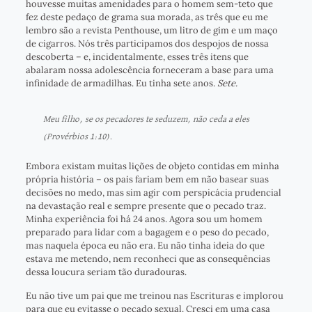
houvesse muitas amenidades para o homem sem-teto que
fez deste pedaço de grama sua morada, as três que eu me
lembro são a revista Penthouse, um litro de gim e um maço
de cigarros. Nós três participamos dos despojos de nossa
descoberta – e, incidentalmente, esses três itens que
abalaram nossa adolescência forneceram a base para uma
infinidade de armadilhas. Eu tinha sete anos.
Sete.
Meu filho, se os pecadores te seduzem, não ceda a eles
(Provérbios 1:10).
Embora existam muitas lições de objeto contidas em minha
própria história – os pais fariam bem em não basear suas
decisões no medo, mas sim agir com perspicácia prudencial
na devastação real e sempre presente que o pecado traz.
Minha experiência foi há 24 anos. Agora sou um homem
preparado para lidar com a bagagem e o peso do pecado,
mas naquela época eu não era. Eu não tinha ideia do que
estava me metendo, nem reconheci que as consequências
dessa loucura seriam tão duradouras.
Eu não tive um pai que me treinou nas Escrituras e implorou
para que eu evitasse o pecado sexual. Cresci em uma casa