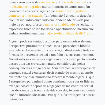
plena consciência da
correlação
entre
o tráfico sexual
e a
indústria pornográfica
multibilionária. Estamos também
conscientes da correlação entre
assistir pornografia e
cometer crimes sexuais
. Também não é chocante descobrir
que um indivíduo envolvido em infidelidade privada por
meio da pornografia tem
maior probabilidade
de realizar a
expressão física se lhe for dada a oportunidade, mesmo que
ambas resultem em uma
maior probabilidade de divórcio
.
Alguém pode ser tentado a olhar para essas coisas de uma
perspectiva puramente clínica, mas o precedente bíblico
estabelece claramente uma correlação direta entre todas as
formas de perversão sexual e um ódio a Deus e ao próximo.
No entanto, os cristãos evangélicos ainda estão participando
desses atos das trevas, sem muita consideração pelas
consequências a longo prazo. Aqui estamos, no precipício da
anarquia sexual e cultural, desfrutando do mesmo absurdo
excitante que esse mundo tão fervorosamente digere. O que
é estupefato para mim é como continuamos a ver os líderes
evangélicos cair depois de alegações de má conduta sexual –
mas deixamos de traçar a devida correlação com a epidemia
que é a imoralidade sexual. Por quê? Nós protegemos nossas
definições.