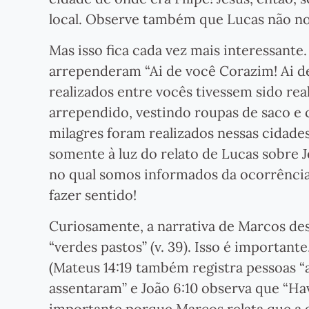
local. Observe também que Lucas não nos
Mas isso fica cada vez mais interessante.
arrependeram “Ai de você Corazim! Ai de
realizados entre vocês tivessem sido re
arrependido, vestindo roupas de saco e c
milagres foram realizados nessas cidade
somente à luz do relato de Lucas sobre J
no qual somos informados da ocorrência
fazer sentido!
Curiosamente, a narrativa de Marcos de
“verdes pastos” (v. 39). Isso é importa
(Mateus 14:19 também registra pessoas “a
assentaram” e João 6:10 observa que “Hav
importante porque Marcos relata que a g