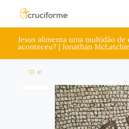
Jesus alimenta uma multidão de c
aconteceu? | Jonathan McLatchi
47