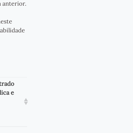
anterior.
neste
abilidade
trado
ica e