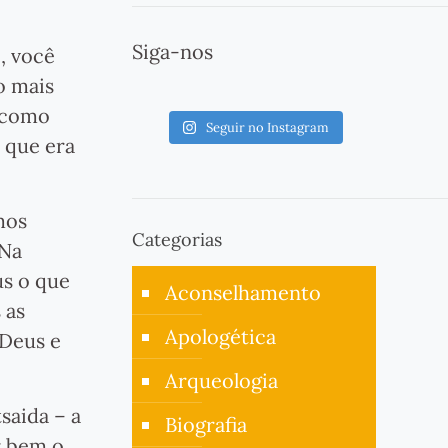
Siga-nos
, você
o mais
, como
Seguir no Instagram
, que era
mos
Categorias
 Na
us o que
Aconselhamento
 as
Apologética
 Deus e
Arqueologia
saida – a
Biografia
er bem o