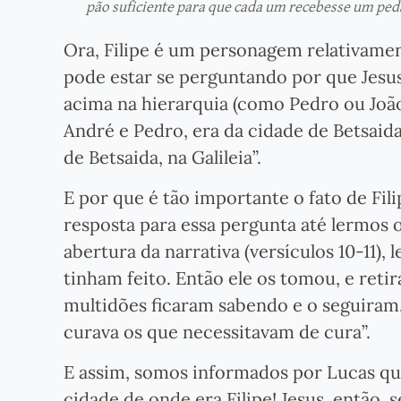
pão suficiente para que cada um recebesse um ped
Ora, Filipe é um personagem relativam
pode estar se perguntando por que Jesu
acima na hierarquia (como Pedro ou João)
André e Pedro, era da cidade de Betsaida”
de Betsaida, na Galileia”.
E por que é tão importante o fato de Fi
resposta para essa pergunta até lermos o
abertura da narrativa (versículos 10-11),
tinham feito. Então ele os tomou, e ret
multidões ficaram sabendo e o seguiram.
curava os que necessitavam de cura”.
E assim, somos informados por Lucas que
cidade de onde era Filipe! Jesus, então, 