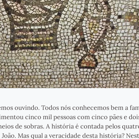
scemos ouvindo. Todos nós conhecemos bem a fa
imentou cinco mil pessoas com cinco pães e dois
ios de sobras. A história é contada pelos quatr
João. Mas qual a veracidade desta história? Nest