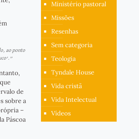
Ministério pastoral
Missões
bém
Resenhas
Sem categoria
do, ao ponto
Teologia
uco’.”
Tyndale House
ntanto,
 que
Vida cristã
ervalo de
Vida Intelectual
s sobre a
própria –
Vídeos
da Páscoa