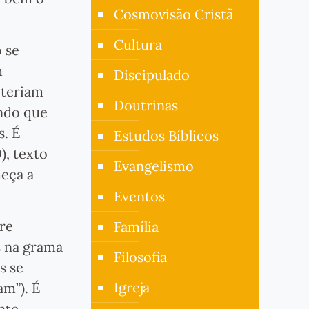
Cosmovisão Cristã
Cultura
o se
m
Discipulado
 teriam
Doutrinas
ando que
s. É
Estudos Bíblicos
), texto
Evangelismo
meça a
Eventos
re
Família
s na grama
Filosofia
s se
Igreja
am”). É
nte,