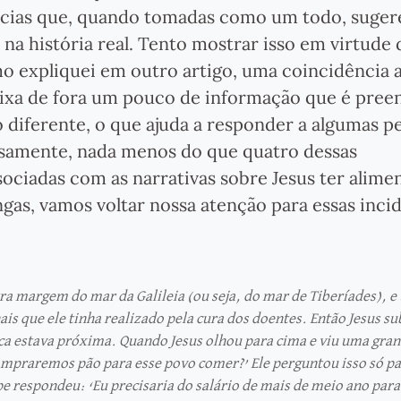
dências que, quando tomadas como um todo, suge
na história real. Tento mostrar isso em virtude
mo expliquei em outro artigo, uma coincidência 
ixa de fora um pouco de informação que é pree
o diferente, o que ajuda a responder a algumas p
iosamente, nada menos do que quatro dessas
sociadas com as narrativas sobre Jesus ter alime
gas, vamos voltar nossa atenção para essas incid
ra margem do mar da Galileia (ou seja, do mar de Tiberíades), 
is que ele tinha realizado pela cura dos doentes. Então Jesus s
aica estava próxima. Quando Jesus olhou para cima e viu uma gra
compraremos pão para esse povo comer?’ Ele perguntou isso só pa
ilipe respondeu: ‘Eu precisaria do salário de mais de meio ano pa