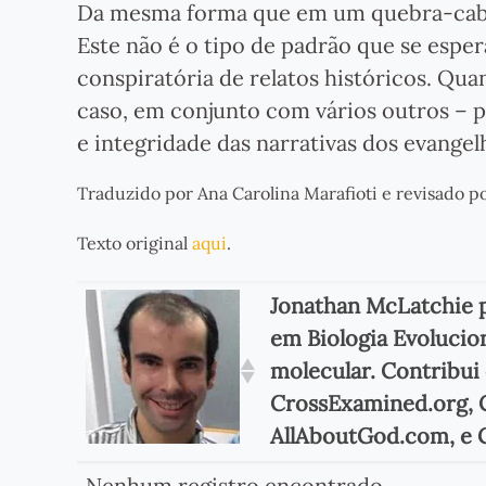
Da mesma forma que em um quebra-cabeç
Este não é o tipo de padrão que se espe
conspiratória de relatos históricos. 
caso, em conjunto com vários outros – 
e integridade das narrativas dos evangel
Traduzido por Ana Carolina Marafioti e revisado po
Texto original
aqui
.
Jonathan McLatchie p
em Biologia Evolucio
molecular. Contribui 
CrossExamined.org, C
AllAboutGod.com, e 
Nenhum registro encontrado