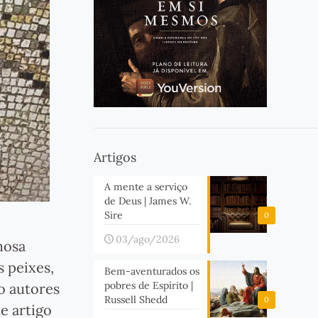
Artigos
A mente a serviço
de Deus | James W.
Sire
0
03/ago/2026
mosa
 peixes,
Bem-aventurados os
pobres de Espírito |
o autores
Russell Shedd
0
e artigo