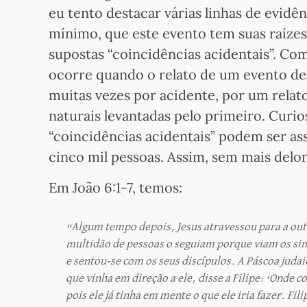
eu tento destacar várias linhas de evi
mínimo, que este evento tem suas raízes 
supostas “coincidências acidentais”. Co
ocorre quando o relato de um evento de
muitas vezes por acidente, por um relat
naturais levantadas pelo primeiro. Cur
“coincidências acidentais” podem ser as
cinco mil pessoas. Assim, sem mais delon
Em João 6:1-7, temos:
“Algum tempo depois, Jesus atravessou para a out
multidão de pessoas o seguiam porque viam os sina
e sentou-se com os seus discípulos. A Páscoa jud
que vinha em direção a ele, disse a Filipe: ‘Onde 
pois ele já tinha em mente o que ele iria fazer. F