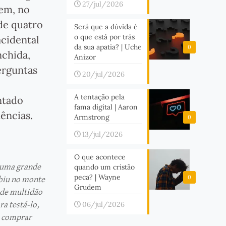
27/jul/2026
rem, no
 de quatro
Será que a dúvida é
o que está por trás
acidental
da sua apatia? | Uche
0
nchida,
Anizor
erguntas
20/jul/2026
A tentação pela
ntado
fama digital | Aaron
ências.
Armstrong
0
13/jul/2026
O que acontece
quando um cristão
e uma grande
peca? | Wayne
0
ubiu no monte
Grudem
nde multidão
06/jul/2026
ra testá-lo,
ra comprar