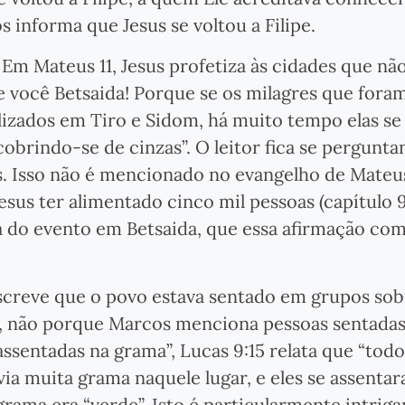
 informa que Jesus se voltou a Filipe.
 Em Mateus 11, Jesus profetiza às cidades que nã
 você Betsaida! Porque se os milagres que fora
alizados em Tiro e Sidom, há muito tempo elas se
obrindo-se de cinzas”. O leitor fica se pergunt
s. Isso não é mencionado no evangelho de Mateu
esus ter alimentado cinco mil pessoas (capítulo 9
 do evento em Betsaida, que essa afirmação co
screve que o povo estava sentado em grupos sob
nte, não porque Marcos menciona pessoas sentada
ssentadas na grama”, Lucas 9:15 relata que “todo
ia muita grama naquele lugar, e eles se assentar
rama era “verde”. Isto é particularmente intriga