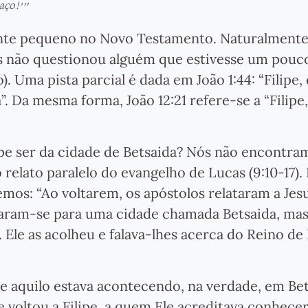
aço!’”
ente pequeno no Novo Testamento. Naturalmente
s não questionou alguém que estivesse um pouc
. Uma pista parcial é dada em João 1:44: “Filipe
. Da mesma forma, João 12:21 refere-se a “Filipe
lipe ser da cidade de Betsaida? Nós não encontra
 relato paralelo do evangelho de Lucas (9:10-17).
 lemos: “Ao voltarem, os apóstolos relataram a Jes
iraram-se para uma cidade chamada Betsaida, mas
 Ele as acolheu e falava-lhes acerca do Reino de
 aquilo estava acontecendo, na verdade, em Bet
se voltou a Filipe, a quem Ele acreditava conhec