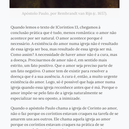
Apóstolo Paulo, por Rembrandt van Rijn (c. 1657).
Quando lemos o texto de 1Coríntios 13, chegamos à
conclusão prática que é tudo, menos romântica: o amor não
acontece por ser natural. O amor acontece porque é
necessário. A existência do amor numa igreja não é resultado
de essa igreja ser boa, mas resultado de essa igreja ser má.
Como assim? A necessidade de haver amor não é a cura, mas
a doença. Precisarmos de amor não é, em sentido mais
estrito, um fato positivo. Que o amor seja preciso parte de
um fato negativo. O amor tem de existir para resolver a
doença que é a sua ausência. A cura é, então, a muito urgente
existência do amor. Logo, só é possível que haja amor numa
igreja quando essa igreja reconhece antes que é má. Porque o
amor impõe-se pelo fato de a igreja naturalmente se
especializar no seu oposto, a inimizade.
Quando o apóstolo Paulo chama a igreja de Corinto ao amor,
não o faz porque os coríntios estavam craques na tarefa de se
amarem uns aos outros. Ele chama aquela igreja ao amor
porque os coríntios estavam craques na prática de se