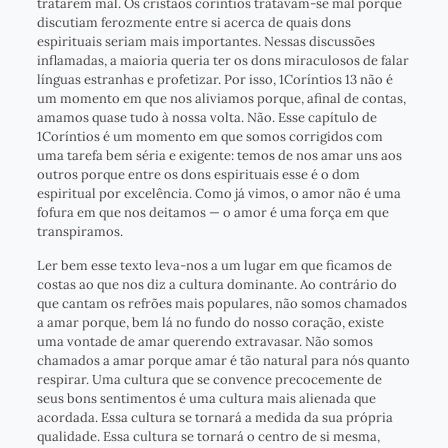
tratarem mal. Os cristãos coríntios tratavam-se mal porque
discutiam ferozmente entre si acerca de quais dons
espirituais seriam mais importantes. Nessas discussões
inflamadas, a maioria queria ter os dons miraculosos de falar
línguas estranhas e profetizar. Por isso, 1Coríntios 13 não é
um momento em que nos aliviamos porque, afinal de contas,
amamos quase tudo à nossa volta. Não. Esse capítulo de
1Coríntios é um momento em que somos corrigidos com
uma tarefa bem séria e exigente: temos de nos amar uns aos
outros porque entre os dons espirituais esse é o dom
espiritual por excelência. Como já vimos, o amor não é uma
fofura em que nos deitamos — o amor é uma força em que
transpiramos.
Ler bem esse texto leva-nos a um lugar em que ficamos de
costas ao que nos diz a cultura dominante. Ao contrário do
que cantam os refrões mais populares, não somos chamados
a amar porque, bem lá no fundo do nosso coração, existe
uma vontade de amar querendo extravasar. Não somos
chamados a amar porque amar é tão natural para nós quanto
respirar. Uma cultura que se convence precocemente de
seus bons sentimentos é uma cultura mais alienada que
acordada. Essa cultura se tornará a medida da sua própria
qualidade. Essa cultura se tornará o centro de si mesma,