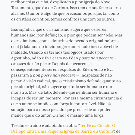
melhor coisa que há, é explicado à pior igreja do Novo
Testamento, que é a de Corinto. Isso tem de nos fazer soar o
alarme. O amor é algo de que precisamos porque, tal como
os cristãos coríntios, temos conflitos uns com os outros.
Isso significa que o cristianismo sugere que os seres
humanos são, por definição, o pior que podem ser? Não. Mas
o cristianismo, com a doutrina do pecado original, sobre a
qual já falamos no início, sugere um estado inescapável de
maldade. Usando os termos teológicos usados por
Agostinho, Adão e Eva eram no Éden
posse non peccare
—
capazes de não pecar. Depois de pecarem, e
consequentemente serem expulsos do Éden, Adão e Eva
passaram a
non posse non peccare
— incapazes de não
pecar. A visão radical, que o cristianismo defende quanto ao
pecado original, não sugere que todo ser humano é um
monstro. Mas, de fato, defende que nenhum ser humano é
incapaz de ser um monstro. Por essa mesma circunstância é
que o amor se impõe com força incontornável. Não há
solução para o nosso pecado que precise de um poder
menor que o do amor. O amor é mesmo uma força.
Trecho extraído e adaptado da obra “
Ter Fé na Cidade: O
Diálogo Entre Uma Pequena Igreja de Bairro e a Cultura
“, de