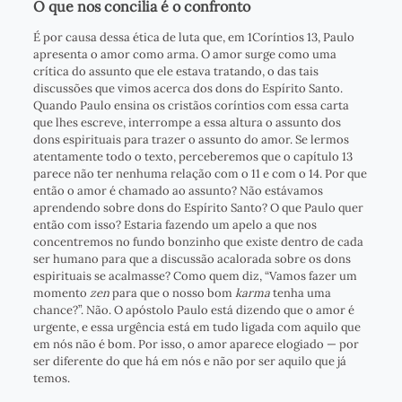
O que nos concilia é o confronto
É por causa dessa ética de luta que, em 1Coríntios 13, Paulo
apresenta o amor como arma. O amor surge como uma
crítica do assunto que ele estava tratando, o das tais
discussões que vimos acerca dos dons do Espírito Santo.
Quando Paulo ensina os cristãos coríntios com essa carta
que lhes escreve, interrompe a essa altura o assunto dos
dons espirituais para trazer o assunto do amor. Se lermos
atentamente todo o texto, perceberemos que o capítulo 13
parece não ter nenhuma relação com o 11 e com o 14. Por que
então o amor é chamado ao assunto? Não estávamos
aprendendo sobre dons do Espírito Santo? O que Paulo quer
então com isso? Estaria fazendo um apelo a que nos
concentremos no fundo bonzinho que existe dentro de cada
ser humano para que a discussão acalorada sobre os dons
espirituais se acalmasse? Como quem diz, “Vamos fazer um
momento
zen
para que o nosso bom
karma
tenha uma
chance?”. Não. O apóstolo Paulo está dizendo que o amor é
urgente, e essa urgência está em tudo ligada com aquilo que
em nós não é bom. Por isso, o amor aparece elogiado — por
ser diferente do que há em nós e não por ser aquilo que já
temos.