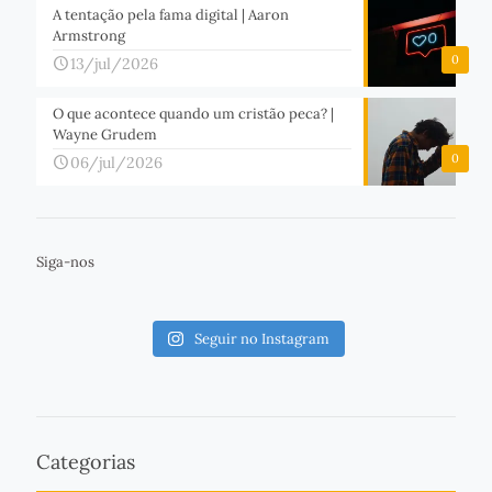
A tentação pela fama digital | Aaron
Armstrong
0
13/jul/2026
O que acontece quando um cristão peca? |
Wayne Grudem
0
06/jul/2026
Siga-nos
Seguir no Instagram
Categorias