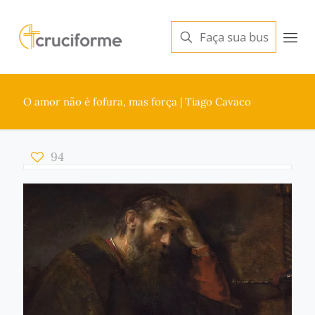
O amor não é fofura, mas força | Tiago Cavaco
94