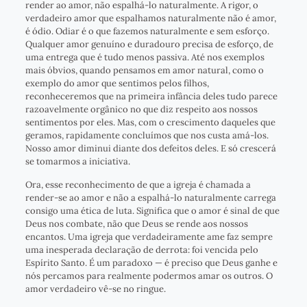
render ao amor, não espalhá-lo naturalmente. A rigor, o
verdadeiro amor que espalhamos naturalmente não é amor,
é ódio. Odiar é o que fazemos naturalmente e sem esforço.
Qualquer amor genuíno e duradouro precisa de esforço, de
uma entrega que é tudo menos passiva. Até nos exemplos
mais óbvios, quando pensamos em amor natural, como o
exemplo do amor que sentimos pelos filhos,
reconheceremos que na primeira infância deles tudo parece
razoavelmente orgânico no que diz respeito aos nossos
sentimentos por eles. Mas, com o crescimento daqueles que
geramos, rapidamente concluímos que nos custa amá-los.
Nosso amor diminui diante dos defeitos deles. E só crescerá
se tomarmos a iniciativa.
Ora, esse reconhecimento de que a igreja é chamada a
render-se ao amor e não a espalhá-lo naturalmente carrega
consigo uma ética de luta. Significa que o amor é sinal de que
Deus nos combate, não que Deus se rende aos nossos
encantos. Uma igreja que verdadeiramente ame faz sempre
uma inesperada declaração de derrota: foi vencida pelo
Espírito Santo. É um paradoxo — é preciso que Deus ganhe e
nós percamos para realmente podermos amar os outros. O
amor verdadeiro vê-se no ringue.