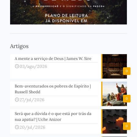
Artigos
A mente a serviço de Deus | James W. Sire
03/ago/2026
0
Bem-aventurados os pobres de Espírito |
Russell Shedd
0
27/jul/2026
Será que a dúvida é o que está por trás da
sua apatia? | Uche Anizor
0
20/jul/2026