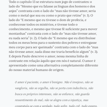
Todo o capítulo 13 se estrutura num jogo de contrastes: o
lado do “Mesmo que eu falasse as línguas dos homens e dos
anjos” contrasta com o lado do “mas não tivesse amor, seria
como o metal que soa ou como o prato que retine” (v. 1). O
lado do “E mesmo que eu tivesse o dom de profecia, e
conhecesse todos os mistérios, e tivesse todo o
conhecimento, e mesmo que tivesse fé suficiente para mover
montanhas” contrasta com o lado do “mas não tivesse amor,
eu nada seria” (v. 2). O lado do “E mesmo que eu distribuísse
todos os meus bens para o sustento dos pobres e entregasse
meu corpo para ser queimado” contrasta com o lado do “mas
não tivesse amor, nada disso me traria benefício algum” (v. 3).
E depois Paulo descreve o amor, nessa mesma linha de
contraste em relação àquilo que em nós é natural. O amor é
apresentado como uma alternativa completamente diferente
do nosso material humano de origem.
O amor é paciente; o amor é benigno. Não é invejoso; não se
vangloria, não se orgulha, não se porta com indecência, não
busca os próprios interesses, não se enfurece, não guarda
ressentimento do mal; não se alegra com a injustiça, mas
congratula-se com a verdade; tudo sofre, tudo crê, tudo espera,