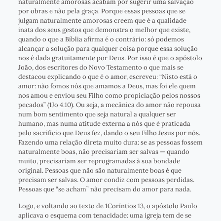
naturalmente amorosas acabam por sugerir uma salvação
por obras e não pela graça. Porque essas pessoas que se
julgam naturalmente amorosas creem que é a qualidade
inata dos seus gestos que demonstra o melhor que existe,
quando o que a Bíblia afirma é o contrário: só podemos
alcançar a solução para qualquer coisa porque essa solução
nos é dada gratuitamente por Deus. Por isso é que o apóstolo
João, dos escritores do Novo Testamento o que mais se
destacou explicando o que é o amor, escreveu: “Nisto está o
amor: não fomos nós que amamos a Deus, mas foi ele quem
nos amou e enviou seu Filho como propiciação pelos nossos
pecados” (1Jo 4.10). Ou seja, a mecânica do amor não repousa
num bom sentimento que seja natural a qualquer ser
humano, mas numa atitude externa a nós que é praticada
pelo sacrifício que Deus fez, dando o seu Filho Jesus por nós.
Fazendo uma relação direta muito dura: se as pessoas fossem
naturalmente boas, não precisariam ser salvas — quando
muito, precisariam ser reprogramadas à sua bondade
original. Pessoas que não são naturalmente boas é que
precisam ser salvas. O amor condiz com pessoas perdidas.
Pessoas que “se acham” não precisam do amor para nada.
Logo, e voltando ao texto de 1Coríntios 13, o apóstolo Paulo
aplicava o esquema com tenacidade: uma igreja tem de se