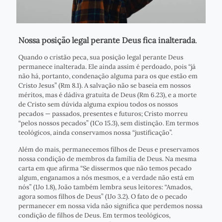
Nossa posição legal perante Deus fica inalterada
.
Quando o cristão peca, sua posição legal perante Deus
permanece inalterada. Ele ainda assim é perdoado, pois “já
não há, portanto, condenação alguma para os que estão em
Cristo Jesus” (Rm 8.1). A salvação não se baseia em nossos
méritos, mas é dádiva gratuita de Deus (Rm 6.23), e a morte
de Cristo sem dúvida alguma expiou todos os nossos
pecados — passados, presentes e futuros; Cristo morreu
“pelos nossos pecados” (1Co 15.3), sem distinção. Em termos
teológicos, ainda conservamos nossa “justificação”.
Além do mais, permanecemos filhos de Deus e preservamos
nossa condição de membros da família de Deus. Na mesma
carta em que afirma “Se dissermos que não temos pecado
algum, enganamos a nós mesmos, e a verdade não está em
nós” (1Jo 1.8), João também lembra seus leitores: “Amados,
agora somos filhos de Deus” (1Jo 3.2). O fato de o pecado
permanecer em nossa vida não significa que perdemos nossa
condição de filhos de Deus. Em termos teológicos,