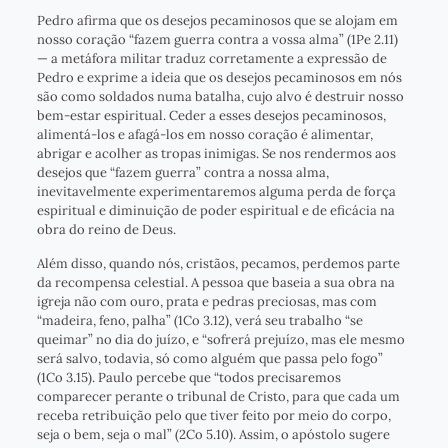
Pedro afirma que os desejos pecaminosos que se alojam em
nosso coração “fazem guerra contra a vossa alma” (1Pe 2.11)
— a metáfora militar traduz corretamente a expressão de
Pedro e exprime a ideia que os desejos pecaminosos em nós
são como soldados numa batalha, cujo alvo é destruir nosso
bem-estar espiritual. Ceder a esses desejos pecaminosos,
alimentá-los e afagá-los em nosso coração é alimentar,
abrigar e acolher as tropas inimigas. Se nos rendermos aos
desejos que “fazem guerra” contra a nossa alma,
inevitavelmente experimentaremos alguma perda de força
espiritual e diminuição de poder espiritual e de eficácia na
obra do reino de Deus.
Além disso, quando nós, cristãos, pecamos, perdemos parte
da recompensa celestial. A pessoa que baseia a sua obra na
igreja não com ouro, prata e pedras preciosas, mas com
“madeira, feno, palha” (1Co 3.12), verá seu trabalho “se
queimar” no dia do juízo, e “sofrerá prejuízo, mas ele mesmo
será salvo, todavia, só como alguém que passa pelo fogo”
(1Co 3.15). Paulo percebe que “todos precisaremos
comparecer perante o tribunal de Cristo, para que cada um
receba retribuição pelo que tiver feito por meio do corpo,
seja o bem, seja o mal” (2Co 5.10). Assim, o apóstolo sugere