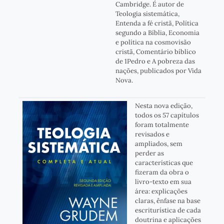
Cambridge. É autor de
Teologia sistemática,
Entenda a fé cristã, Política
segundo a Bíblia, Economia
e política na cosmovisão
cristã, Comentário bíblico
de 1Pedro e A pobreza das
nações, publicados por Vida
Nova.
Nesta nova edição,
todos os 57 capítulos
foram totalmente
revisados e
ampliados, sem
perder as
características que
fizeram da obra o
livro-texto em sua
área: explicações
claras, ênfase na base
escriturística de cada
doutrina e aplicações