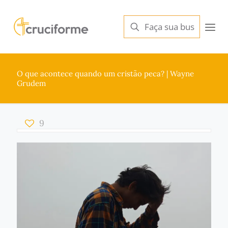
O que acontece quando um cristão peca? | Wayne
Grudem
9