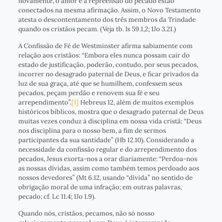
novamente, o amor e a repreensão do pecado estão
conectados na mesma afirmação. Assim, o Novo Testamento
atesta o descontentamento dos três membros da Trindade
quando os cristãos pecam. (Veja tb. Is 59.1,2; 1Jo 3.21.)
A Confissão de Fé de Westminster afirma sabiamente com
relação aos cristãos: “Embora eles nunca possam cair do
estado de justificação, poderão, contudo, por seus pecados,
incorrer no desagrado paternal de Deus, e ficar privados da
luz de sua graça, até que se humilhem, confessem seus
pecados, peçam perdão e renovem sua fé e seu
arrependimento”.
[1]
Hebreus 12, além de muitos exemplos
históricos bíblicos, mostra que o desagrado paternal de Deus
muitas vezes conduz à disciplina em nossa vida cristã: “Deus
nos disciplina para o nosso bem, a fim de sermos
participantes da sua santidade” (Hb 12.10). Considerando a
necessidade da confissão regular e do arrependimento dos
pecados, Jesus exorta-nos a orar diariamente: “Perdoa-nos
as nossas dívidas, assim como também temos perdoado aos
nossos devedores” (Mt 6.12, usando “dívida” no sentido de
obrigação moral de uma infração; em outras palavras,
pecado; cf. Lc 11.4; 1Jo 1.9).
Quando nós, cristãos, pecamos, não só nosso