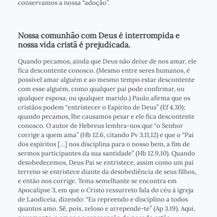
conservamos a nossa “adoção”.
Nossa comunhão com Deus é interrompida e
nossa vida cristã é prejudicada.
Quando pecamos, ainda que Deus não deixe de nos amar, ele
fica descontente conosco. (Mesmo entre seres humanos, é
possível amar alguém e ao mesmo tempo estar descontente
com esse alguém, como qualquer pai pode confirmar, ou
qualquer esposa, ou qualquer marido.) Paulo afirma que os
cristãos podem “entristecer o Espírito de Deus” (Ef 4.30);
quando pecamos, lhe causamos pesar e ele fica descontente
conosco. O autor de Hebreus lembra-nos que “o Senhor
corrige a quem ama” (Hb 12.6, citando Pv 3.11,12) e que o “Pai
dos espíritos […] nos disciplina para o nosso bem, a fim de
sermos participantes da sua santidade” (Hb 12.9,10). Quando
desobedecemos, Deus Pai se entristece, assim como um pai
terreno se entristece diante da desobediência de seus filhos,
e então nos corrige. Tema semelhante se encontra em
Apocalipse 3, em que o Cristo ressurreto fala do céu à igreja
de Laodiceia, dizendo: “Eu repreendo e disciplino a todos
quantos amo. Sê, pois, zeloso e arrepende-te” (Ap 3.19). Aqui,