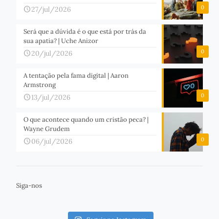
0
27/jul/2026
Será que a dúvida é o que está por trás da
sua apatia? | Uche Anizor
0
20/jul/2026
A tentação pela fama digital | Aaron
Armstrong
0
13/jul/2026
O que acontece quando um cristão peca? |
Wayne Grudem
0
06/jul/2026
Siga-nos