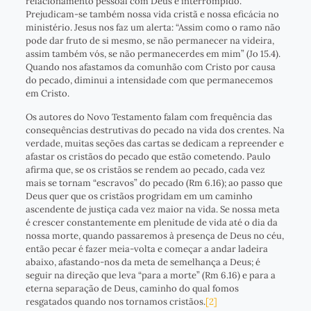
relacionamento pessoal com Deus é interrompido.
Prejudicam-se também nossa vida cristã e nossa eficácia no
ministério. Jesus nos faz um alerta: “Assim como o ramo não
pode dar fruto de si mesmo, se não permanecer na videira,
assim também vós, se não permanecerdes em mim” (Jo 15.4).
Quando nos afastamos da comunhão com Cristo por causa
do pecado, diminui a intensidade com que permanecemos
em Cristo.
Os autores do Novo Testamento falam com frequência das
consequências destrutivas do pecado na vida dos crentes. Na
verdade, muitas seções das cartas se dedicam a repreender e
afastar os cristãos do pecado que estão cometendo. Paulo
afirma que, se os cristãos se rendem ao pecado, cada vez
mais se tornam “escravos” do pecado (Rm 6.16); ao passo que
Deus quer que os cristãos progridam em um caminho
ascendente de justiça cada vez maior na vida. Se nossa meta
é crescer constantemente em plenitude de vida até o dia da
nossa morte, quando passaremos à presença de Deus no céu,
então pecar é fazer meia-volta e começar a andar ladeira
abaixo, afastando-nos da meta de semelhança a Deus; é
seguir na direção que leva “para a morte” (Rm 6.16) e para a
eterna separação de Deus, caminho do qual fomos
resgatados quando nos tornamos cristãos.
[2]