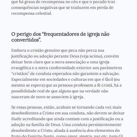
que há graus de recompensa no céu e que o pecado traz
consequências negativas que se traduzem em perda de
recompensa celestial.
O perigo dos “frequentadores de igreja não
convertidos”.
Embora o cristão genuíno que peca não perca sua
justificação ou adoção perante Deus (veja acima), convém
deixar bem claro que a mera associação a uma igreja
evangélica e a mera conformidade exterior aos parâmetros
“cristãos” de conduta esperados não garantem a salvação.
Especialmente em sociedades e culturas em que é fácil (ou
mesmo se espera) que as pessoas professem a fé cristã, há a
possibilidade real de que alguns que na verdade não
nasceram de novo se associem à igreja.
Se essas pessoas, então, acabam se tornando cada vez mais
desobedientes a Cristo em sua conduta, não devem se deixar
iludir acreditando que ainda contam com a justificação ou a
adoção na família de Deus. Uma conduta persistentemente
desobediente a Cristo, aliada à ausência dos elementos do
fruto do Espírito Santo, como amor, alegria, paz etc. (veja Gl