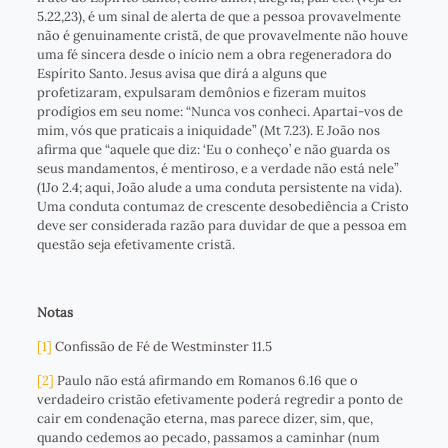
5.22,23), é um sinal de alerta de que a pessoa provavelmente
não é genuinamente cristã, de que provavelmente não houve
uma fé sincera desde o início nem a obra regeneradora do
Espírito Santo. Jesus avisa que dirá a alguns que
profetizaram, expulsaram demônios e fizeram muitos
prodígios em seu nome: “Nunca vos conheci. Apartai-vos de
mim, vós que praticais a iniquidade” (Mt 7.23). E João nos
afirma que “aquele que diz: ‘Eu o conheço’ e não guarda os
seus mandamentos, é mentiroso, e a verdade não está nele”
(1Jo 2.4; aqui, João alude a uma conduta persistente na vida).
Uma conduta contumaz de crescente desobediência a Cristo
deve ser considerada razão para duvidar de que a pessoa em
questão seja efetivamente cristã.
Notas
[1]
Confissão de Fé de Westminster 11.5
[2]
Paulo não está afirmando em Romanos 6.16 que o
verdadeiro cristão efetivamente poderá regredir a ponto de
cair em condenação eterna, mas parece dizer, sim, que,
quando cedemos ao pecado, passamos a caminhar (num