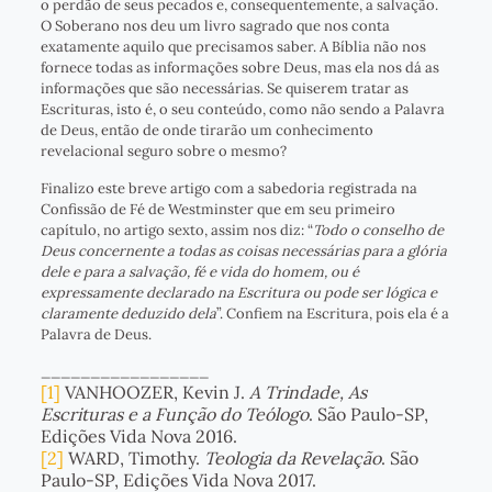
o perdão de seus pecados e, consequentemente, a salvação.
O Soberano nos deu um livro sagrado que nos conta
exatamente aquilo que precisamos saber. A Bíblia não nos
fornece todas as informações sobre Deus, mas ela nos dá as
informações que são necessárias. Se quiserem tratar as
Escrituras, isto é, o seu conteúdo, como não sendo a Palavra
de Deus, então de onde tirarão um conhecimento
revelacional seguro sobre o mesmo?
Finalizo este breve artigo com a sabedoria registrada na
Confissão de Fé de Westminster que em seu primeiro
capítulo, no artigo sexto, assim nos diz: “
Todo o conselho de
Deus concernente a todas as coisas necessárias para a glória
dele e para a salvação, fé e vida do homem, ou é
expressamente declarado na Escritura ou pode ser lógica e
claramente deduzido dela
”. Confiem na Escritura, pois ela é a
Palavra de Deus.
_________________
[1]
VANHOOZER, Kevin J.
A Trindade, As
Escrituras e a Função do Teólogo
. São Paulo-SP,
Edições Vida Nova 2016.
[2]
WARD, Timothy.
Teologia da Revelação
. São
Paulo-SP, Edições Vida Nova 2017.