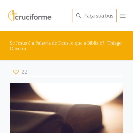
Se Jesus é a Palavra de Deus, o que a Bíblia é? | Thiago
Oliveira
22