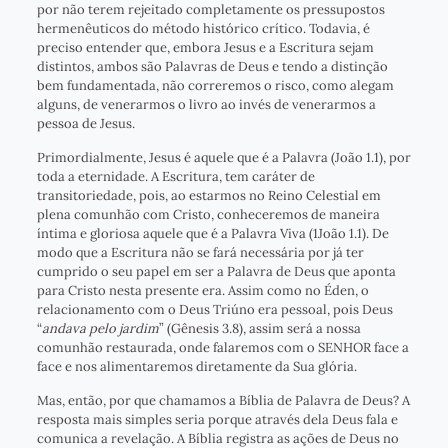
por não terem rejeitado completamente os pressupostos
hermenêuticos do método histórico crítico. Todavia, é
preciso entender que, embora Jesus e a Escritura sejam
distintos, ambos são Palavras de Deus e tendo a distinção
bem fundamentada, não correremos o risco, como alegam
alguns, de venerarmos o livro ao invés de venerarmos a
pessoa de Jesus.
Primordialmente, Jesus é aquele que é a Palavra (João 1.1), por
toda a eternidade. A Escritura, tem caráter de
transitoriedade, pois, ao estarmos no Reino Celestial em
plena comunhão com Cristo, conheceremos de maneira
íntima e gloriosa aquele que é a Palavra Viva (1João 1.1). De
modo que a Escritura não se fará necessária por já ter
cumprido o seu papel em ser a Palavra de Deus que aponta
para Cristo nesta presente era. Assim como no Éden, o
relacionamento com o Deus Triúno era pessoal, pois Deus
“
andava pelo jardim
” (Gênesis 3.8), assim será a nossa
comunhão restaurada, onde falaremos com o SENHOR face a
face e nos alimentaremos diretamente da Sua glória.
Mas, então, por que chamamos a Bíblia de Palavra de Deus? A
resposta mais simples seria porque através dela Deus fala e
comunica a revelação. A Bíblia registra as ações de Deus no