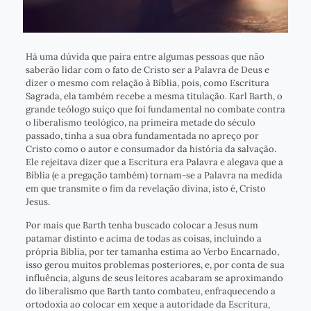
Há uma dúvida que paira entre algumas pessoas que não
saberão lidar com o fato de Cristo ser a Palavra de Deus e
dizer o mesmo com relação à Bíblia, pois, como Escritura
Sagrada, ela também recebe a mesma titulação. Karl Barth, o
grande teólogo suíço que foi fundamental no combate contra
o liberalismo teológico, na primeira metade do século
passado, tinha a sua obra fundamentada no apreço por
Cristo como o autor e consumador da história da salvação.
Ele rejeitava dizer que a Escritura era Palavra e alegava que a
Bíblia (e a pregação também) tornam-se a Palavra na medida
em que transmite o fim da revelação divina, isto é, Cristo
Jesus.
Por mais que Barth tenha buscado colocar a Jesus num
patamar distinto e acima de todas as coisas, incluindo a
própria Bíblia, por ter tamanha estima ao Verbo Encarnado,
isso gerou muitos problemas posteriores, e, por conta de sua
influência, alguns de seus leitores acabaram se aproximando
do liberalismo que Barth tanto combateu, enfraquecendo a
ortodoxia ao colocar em xeque a autoridade da Escritura,