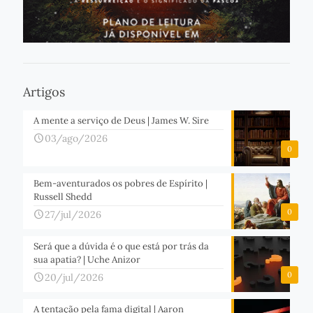
Artigos
A mente a serviço de Deus | James W. Sire
03/ago/2026
0
Bem-aventurados os pobres de Espírito |
Russell Shedd
0
27/jul/2026
Será que a dúvida é o que está por trás da
sua apatia? | Uche Anizor
0
20/jul/2026
A tentação pela fama digital | Aaron