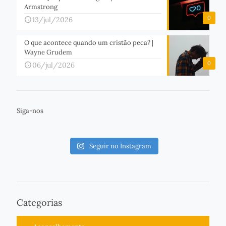
Armstrong
0
13/jul/2026
O que acontece quando um cristão peca? |
Wayne Grudem
0
06/jul/2026
Siga-nos
Seguir no Instagram
Categorias