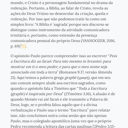
mundo, e Cristo é a personagem fundamental no drama da
redenção. Portanto, a Bíblia, ao falar de Cristo, revela as
ações do Deus Triúno no desenrolar da criação, queda e
redenção. Por isso que não podemos tratá-la como um
simples livro: “A Bíblia é ‘sagrada’ porque seu discurso se
distingue como instrumento da atividade comunicadora
trinitária e, portanto, como extensão da presença
comunicadora pessoal do próprio Deus (VANHOOZER, 2016,
p. 69)”
[1]
.
O apóstolo Paulo parece compreender isso ao escrever “
Pois
a Escritura diz ao faraó: Para isto mesmo te levantei: para
mostrar em ti o meu poder, e para que o meu nome seja
anunciado em toda a terra
” (Romanos 9.17, versão Almeida
21). Aqui temos a palavra grega
graphē
(γραφὴ), que em seu
uso comum sempre alude aos escritos sagrados, como
quando o apóstolo fala a Timóteo que “
Toda a Escritura
(graphē) é inspirada por Deus
” (2Timóteo 3.16). A alusão é de
quando Moisés vai até faraó e ele transmite a Palavra de
Deus, logo, se o profeta falou aquilo que é a divina
verbalização e Paulo usa o termo “Escritura” pare relatar
isso, não concluímos outra coisa senão que não apenas
Paulo, mas o colegiado apostólico (uma vez que o próprio
Pedro recomenda a leitura das cartas paulinas [2Pedro 3.15-