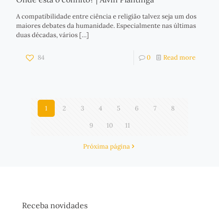
A compatibilidade entre ciência e religião talvez seja um dos
maiores debates da humanidade. Especialmente nas últimas
duas décadas, vários
[…]
84
0
Read more
1
2
3
4
5
6
7
8
9
10
11
Próxima página
Receba novidades