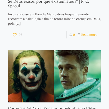
Se Deus existe, por que existem ateus? | R. C.
Sproul
Inspirando-se em Freud e Marx, ateus frequentemente
recorrem à psicologia a fim de tentar minar a crença em Deus,
pois,
[…]
95
0
Read more
Coringa e Ad Astra: Encarados pelo abismo | Silas