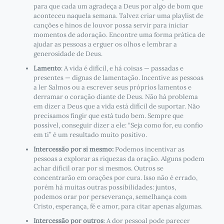
para que cada um agradeça a Deus por algo de bom que
aconteceu naquela semana. Talvez criar uma playlist de
canções e hinos de louvor possa servir para iniciar
momentos de adoração. Encontre uma forma prática de
ajudar as pessoas a erguer os olhos e lembrar a
generosidade de Deus.
Lamento
: A vida é difícil, e há coisas — passadas e
presentes — dignas de lamentação. Incentive as pessoas
a ler Salmos ou a escrever seus próprios lamentos e
derramar o coração diante de Deus. Não há problema
em dizer a Deus que a vida está difícil de suportar. Não
precisamos fingir que está tudo bem. Sempre que
possível, conseguir dizer a ele: “Seja como for, eu confio
em ti” é um resultado muito positivo.
Intercessão por si mesmo:
Podemos incentivar as
pessoas a explorar as riquezas da oração. Alguns podem
achar difícil orar por si mesmos. Outros se
concentrarão em orações por cura. Isso não é errado,
porém há muitas outras possibilidades: juntos,
podemos orar por perseverança, semelhança com
Cristo, esperança, fé e amor, para citar apenas algumas.
Intercessão por outros
: A dor pessoal pode parecer