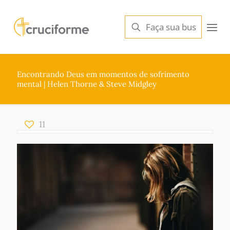
Encontrando Deus em momentos de sofrimento
mental | Helen Thorne & Steve Midgley
11