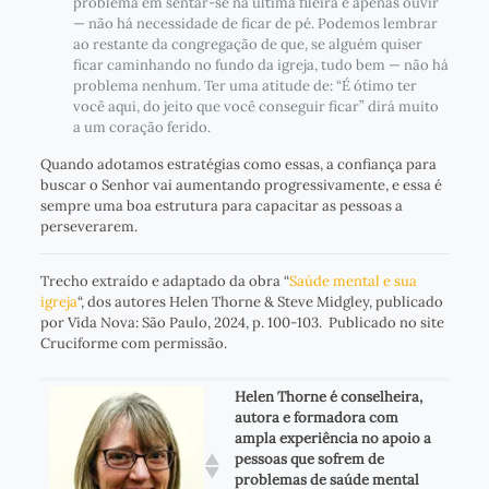
problema em sentar-se na última fileira e apenas ouvir
— não há necessidade de ficar de pé. Podemos lembrar
ao restante da congregação de que, se alguém quiser
ficar caminhando no fundo da igreja, tudo bem — não há
problema nenhum. Ter uma atitude de: “É ótimo ter
você aqui, do jeito que você conseguir ficar” dirá muito
a um coração ferido.
Quando adotamos estratégias como essas, a confiança para
buscar o Senhor vai aumentando progressivamente, e essa é
sempre uma boa estrutura para capacitar as pessoas a
perseverarem.
Trecho extraído e adaptado da obra “
Saúde mental e sua
igreja
“, dos autores Helen Thorne & Steve Midgley, publicado
por Vida Nova: São Paulo, 2024, p. 100-103. Publicado no site
Cruciforme com permissão.
Helen Thorne é conselheira,
autora e formadora com
ampla experiência no apoio a
pessoas que sofrem de
problemas de saúde mental