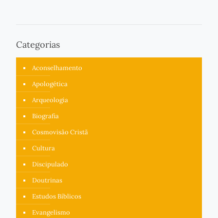
Categorias
Aconselhamento
Apologética
Arqueologia
Biografia
Cosmovisão Cristã
Cultura
Discipulado
Doutrinas
Estudos Bíblicos
Evangelismo