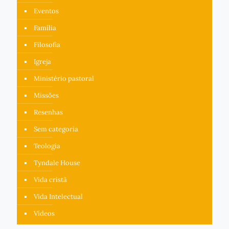
Eventos
Família
Filosofia
Igreja
Ministério pastoral
Missões
Resenhas
Sem categoria
Teologia
Tyndale House
Vida cristã
Vida Intelectual
Vídeos