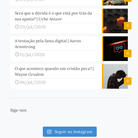
Será que a dúvida é o que está por trás da
sua apatia? | Uche Anizor
0
20/jul/2026
A tentação pela fama digital | Aaron
Armstrong
0
13/jul/2026
O que acontece quando um cristão peca? |
Wayne Grudem
0
06/jul/2026
Siga-nos
Seguir no Instagram