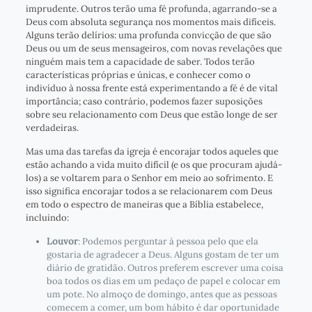
imprudente. Outros terão uma fé profunda, agarrando-se a
Deus com absoluta segurança nos momentos mais difíceis.
Alguns terão delírios: uma profunda convicção de que são
Deus ou um de seus mensageiros, com novas revelações que
ninguém mais tem a capacidade de saber. Todos terão
características próprias e únicas, e conhecer como o
indivíduo à nossa frente está experimentando a fé é de vital
importância; caso contrário, podemos fazer suposições
sobre seu relacionamento com Deus que estão longe de ser
verdadeiras.
Mas uma das tarefas da igreja é encorajar todos aqueles que
estão achando a vida muito difícil (e os que procuram ajudá-
los) a se voltarem para o Senhor em meio ao sofrimento. E
isso significa encorajar todos a se relacionarem com Deus
em todo o espectro de maneiras que a Bíblia estabelece,
incluindo:
Louvor
: Podemos perguntar à pessoa pelo que ela
gostaria de agradecer a Deus. Alguns gostam de ter um
diário de gratidão. Outros preferem escrever uma coisa
boa todos os dias em um pedaço de papel e colocar em
um pote. No almoço de domingo, antes que as pessoas
comecem a comer, um bom hábito é dar oportunidade