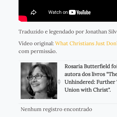
Traduzido e legendado por Jonathan Silv
Vídeo original:
What Christians Just Don
com permissão.
Rosaria Butterfield fo
autora dos livros “Th
Unhindered: Further 
Union with Christ".
Nenhum registro encontrado