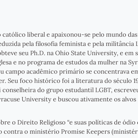
 católico liberal e apaixonou-se pelo mundo das 
duzida pela filosofia feminista e pela militância
obteve seu Ph.D. na Ohio State University, e em 
glesa e no programa de estudos da mulher na Sy
Seu campo acadêmico primário se concentrava em
. Seu foco histórico foi a literatura do século 1
 conselheira do grupo estudantil LGBT, escreve
yracuse University e buscou ativamente os alvo
re o Direito Religioso “e suas políticas de ódio
o contra o ministério Promise Keepers (ministér