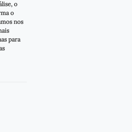
lise, o
rma o
samos nos
mais
nas para
as