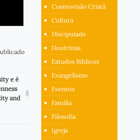
Cosmovisão Cristã
Cultura
Discipulado
Doutrinas
Publicado
Estudos Bíblicos
Evangelismo
ity e é
enness
Eventos
ity and
Família
Filosofia
Igreja