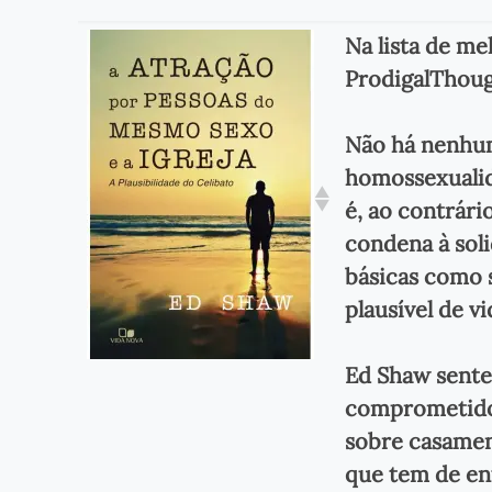
Na lista de me
ProdigalThoug
Não há nenhum
homossexualida
é, ao contrári
condena à soli
básicas como 
plausível de vi
Ed Shaw sente
comprometido 
sobre casament
que tem de en