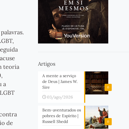
palavras.
 LGBT,
seguida
racuse
Artigos
 teoria
9,
A mente a serviço
de Deus | James W.
u a
Sire
0
s LGBT
03/ago/2026
Bem-aventurados os
 contra
pobres de Espírito |
Russell Shedd
io de
0