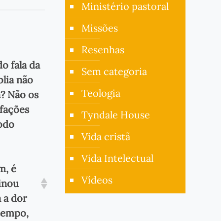
Ministério pastoral
Missões
Resenhas
o fala da
Sem categoria
blia não
Teologia
a? Não os
sfações
Tyndale House
odo
Vida cristã
Vida Intelectual
m, é
Vídeos
inou
 a dor
tempo,