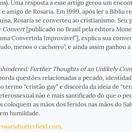
ns). Uma resposta a esse artigo gerou um enco
 amigo de Rosaria. Em 1999, após ler a Bíblia r
isa, Rosaria se converteu ao cristianismo. Seu 
y Convert
[publicado no Brasil pela editora Mon
ma Convertida Improvável”], explica sua conver
 tudo, menos o cachorro”, e ainda assim ganhou a
hindered: Further Thoughts of an Unlikely Con
aborda questões relacionadas a pecado, identidad
 termo “cristão gay” e discorda da ideia de “ter
eterossexual não é mais santificado do que o pe
s coloquem as mãos dos feridos nas mãos do Sal
r em humildade.
rosariabutterfield.com
.