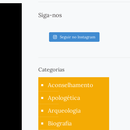
Siga-nos
Seguir no Instagram
Categorias
Aconselhamento
Apologética
Arqueologia
Biografia