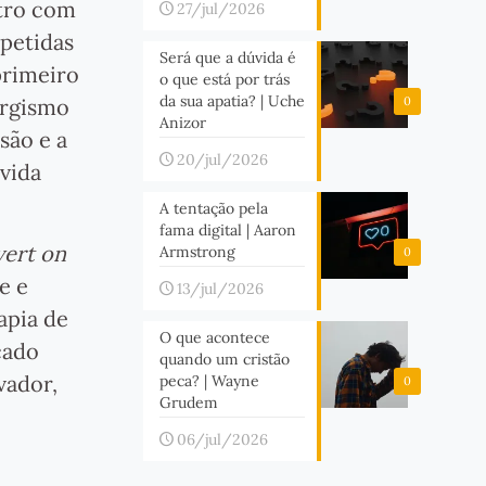
ntro com
27/jul/2026
epetidas
Será que a dúvida é
primeiro
o que está por trás
da sua apatia? | Uche
ergismo
0
Anizor
são e a
20/jul/2026
 vida
A tentação pela
fama digital | Aaron
vert on
Armstrong
0
e e
13/jul/2026
apia de
O que acontece
cado
quando um cristão
vador,
peca? | Wayne
0
Grudem
06/jul/2026