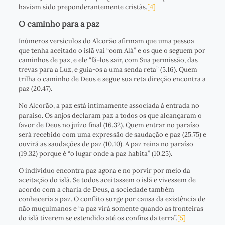
haviam sido preponderantemente cristãs.
[4]
O caminho para a paz
Inúmeros versículos do Alcorão afirmam que uma pessoa
que tenha aceitado o islã vai “com Alá” e os que o seguem por
caminhos de paz, e ele “fá-los sair, com Sua permissão, das
trevas para a Luz, e guia-os a uma senda reta” (5.16). Quem
trilha o caminho de Deus e segue sua reta direção encontra a
paz (20.47).
No Alcorão, a paz está intimamente associada à entrada no
paraíso. Os anjos declaram paz a todos os que alcançaram o
favor de Deus no juízo final (16.32). Quem entrar no paraíso
será recebido com uma expressão de saudação e paz (25.75) e
ouvirá as saudações de paz (10.10). A paz reina no paraíso
(19.32) porque é “o lugar onde a paz habita” (10.25).
O indivíduo encontra paz agora e no porvir por meio da
aceitação do islã. Se todos aceitassem o islã e vivessem de
acordo com a charia de Deus, a sociedade também
conheceria a paz. O conflito surge por causa da existência de
não muçulmanos e “a paz virá somente quando as fronteiras
do islã tiverem se estendido até os confins da terra”.
[5]