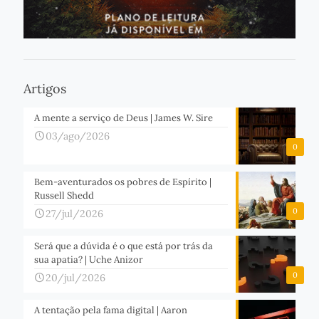
Artigos
A mente a serviço de Deus | James W. Sire
03/ago/2026
0
Bem-aventurados os pobres de Espírito |
Russell Shedd
0
27/jul/2026
Será que a dúvida é o que está por trás da
sua apatia? | Uche Anizor
0
20/jul/2026
A tentação pela fama digital | Aaron