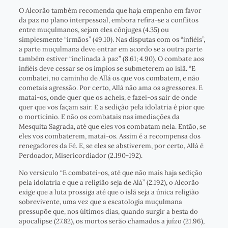
O Alcorão também recomenda que haja empenho em favor
da paz no plano interpessoal, embora refira-se a conflitos
entre muçulmanos, sejam eles cônjuges (4.35) ou
simplesmente “irmãos” (49.10). Nas disputas com os “infiéis”,
a parte muçulmana deve entrar em acordo se a outra parte
também estiver “inclinada à paz” (8.61; 4.90). O combate aos
infiéis deve cessar se os ímpios se submeterem ao islã. “E
combatei, no caminho de Allá os que vos combatem, e não
cometais agressão. Por certo, Allá não ama os agressores. E
matai-os, onde quer que os acheis, e fazei-os sair de onde
quer que vos façam sair. E a sedição pela idolatria é pior que
o morticínio. E não os combatais nas imediações da
Mesquita Sagrada, até que eles vos combatam nela. Então, se
eles vos combaterem, matai-os. Assim é a recompensa dos
renegadores da Fé. E, se eles se abstiverem, por certo, Allá é
Perdoador, Misericordiador (2.190-192).
No versículo “E combatei-os, até que não mais haja sedição
pela idolatria e que a religião seja de Alá” (2.192), o Alcorão
exige que a luta prossiga até que o islã seja a única religião
sobrevivente, uma vez que a escatologia muçulmana
pressupõe que, nos últimos dias, quando surgir a besta do
apocalipse (27.82), os mortos serão chamados a juízo (21.96),