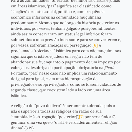
Para as comunidades “toleradas” de minorias cristãs e judias
em áreas islâmicas, “paz” significa ser classificado como
“facções” de status social, político e, com frequência,
econômico inferiores na comunidade muçulmana
predominante. Mesmo que ao longo da história posterior os
indivíduos, por vezes, tenham galgado posições influentes,
ainda assim conservaram um status legal inferior, foram
submetidos a uma pressão incessante para se converterem e,
por vezes, sofreram ameaças ou perseguição.
[6]
A
proclamada “tolerância” islâmica para com não muçulmanos
significa que cristãos e judeus em regra não têm de
abandonar sua fé, enquanto o pagamento de um imposto por
cabeça os desobriga da participação obrigatória na
jihad
.
Portanto, “paz” nesse caso não implica um relacionamento
de igual para igual, e sim uma hierarquização de
privilegiados e subprivilegiados, como se fossem cidadãos de
segunda classe, que coexistem lado a lado em uma área
islâmica.
A religião do “povo do livro” é meramente tolerada, pois o
islã é superior a todas as religiões em razão de sua
“imunidade à ab-rogação [posterior]”,
[7]
por ser a única fé
genuína, uma vez que o “o islã é verdadeiramente a religião
divina” (3.19).