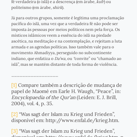
fé verdadeira (o islã) e a descrença (em árabe,
kufr
) ou
politeísmo (em árabe,
shirk
).
Já para outros grupos, somente é legítima uma proclamação
pacífica do islã, uma vez que a verdadeira fé não pode ser
imposta às pessoas por meios políticos nem pela força. Os
místicos islâmicos veem a essência do islã na piedade
ascética, na meditação e na contemplação, e rejeitam a luta
armada e as agendas políticas. Isso também vale para o
movimento Ahmadiyya, perseguido no subcontinente
indiano, que enfatiza o
Da’wa
, ou
“
convite” ou “chamado ao
islã”, mas se mantém distante de toda forma de violência.
_________________
[1]
Compare também a descrição de mudança de
papel de Maomé em Earle H. Waugh, “Peace”, in:
Encyclopaedia of the Qur’an
(Leiden: E. J. Brill,
2004), vol. 4, p. 35.
[2]
“Was sagt der Islam zu Krieg und Frieden”,
disponível em: http://www.enfal.de/krieg.htm.
[3]
“Was sagt der Islam zu Krieg und Frieden”,