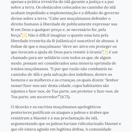
apenas a prática irrestrita do islã garante a justiça e a paz
sobre a terra. Os obstáculos colocados no caminho do islã
acabam impedindo a implementação e a difusão do governo
divino sobre a terra. “Cabe aos muçulmanos defender o
direito humano à liberdade de publicamente expressar sua
fé em Deus a qualquer preço e, se necessário for, pela
força.”
[2]
Não é difícil imaginar o quanto essa luta pela
liberdade irrestrita da fé (islâmica) é suscetível de abusos. A
ênfase de que o muçulmano “deve ser ativo em proteger os
que invocam a ajuda de Deus para resistir à tirania”
[3]
é um
chamado para ser solidário com todos os que, de algum
modo, possam ser considerados uma minoria oprimida de
irmãos muçulmanos. “E por que razão não combateis no
caminho de Allá e pela salvação dos indefesos, dentre os
homens e as mulheres e as crianças, os quais dizem: ‘Senhor
nosso! Faze-nos sair desta cidade, cujos habitantes são
injustos e faze-nos, de Tua parte, um protetor e faze-nos, de
Tua parte, um socorredor!’”(4.75).
O Alcorão e os escritos muçulmanos apologéticos
posteriores justificam os ataques a judeus e árabes que
resistiram a Maomé e à sua proclamação do islã,
argumentando que os judeus haviam ridicularizado Maomé e
que ele estava agindo em legítima defesa. A comunidade