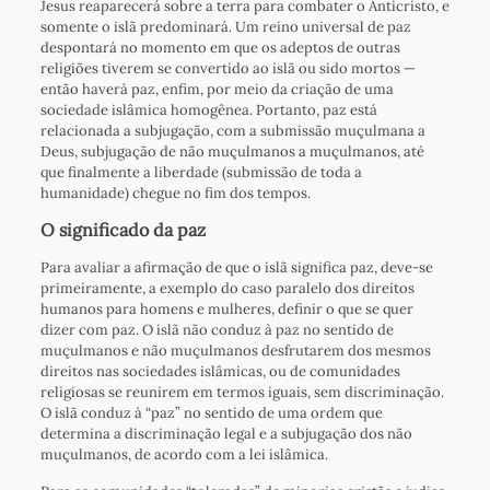
Jesus reaparecerá sobre a terra para combater o Anticristo, e
somente o islã predominará. Um reino universal de paz
despontará no momento em que os adeptos de outras
religiões tiverem se convertido ao islã ou sido mortos —
então haverá paz, enfim, por meio da criação de uma
sociedade islâmica homogênea. Portanto, paz está
relacionada a subjugação, com a submissão muçulmana a
Deus, subjugação de não muçulmanos a muçulmanos, até
que finalmente a liberdade (submissão de toda a
humanidade) chegue no fim dos tempos.
O significado da paz
Para avaliar a afirmação de que o islã significa paz, deve-se
primeiramente, a exemplo do caso paralelo dos direitos
humanos para homens e mulheres, definir o que se quer
dizer com paz. O islã não conduz à paz no sentido de
muçulmanos e não muçulmanos desfrutarem dos mesmos
direitos nas sociedades islâmicas, ou de comunidades
religiosas se reunirem em termos iguais, sem discriminação.
O islã conduz à “paz” no sentido de uma ordem que
determina a discriminação legal e a subjugação dos não
muçulmanos, de acordo com a lei islâmica.