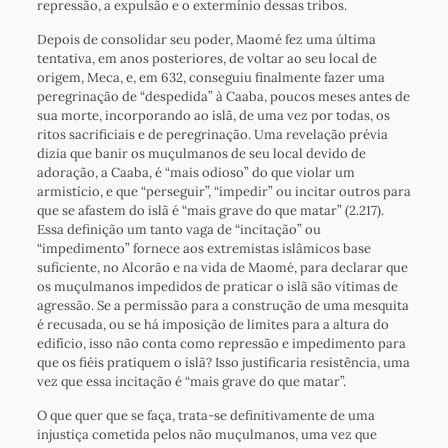
repressão, a expulsão e o extermínio dessas tribos.
Depois de consolidar seu poder, Maomé fez uma última
tentativa, em anos posteriores, de voltar ao seu local de
origem, Meca, e, em 632, conseguiu finalmente fazer uma
peregrinação de “despedida” à Caaba, poucos meses antes de
sua morte, incorporando ao islã, de uma vez por todas, os
ritos sacrificiais e de peregrinação. Uma revelação prévia
dizia que banir os muçulmanos de seu local devido de
adoração, a Caaba, é “mais odioso” do que violar um
armistício, e que “perseguir”, “impedir” ou incitar outros para
que se afastem do islã é “mais grave do que matar” (2.217).
Essa definição um tanto vaga de “incitação” ou
“impedimento” fornece aos extremistas islâmicos base
suficiente, no Alcorão e na vida de Maomé, para declarar que
os muçulmanos impedidos de praticar o islã são vítimas de
agressão. Se a permissão para a construção de uma mesquita
é recusada, ou se há imposição de limites para a altura do
edifício, isso não conta como repressão e impedimento para
que os fiéis pratiquem o islã? Isso justificaria resistência, uma
vez que essa incitação é “mais grave do que matar”.
O que quer que se faça, trata-se definitivamente de uma
injustiça cometida pelos não muçulmanos, uma vez que