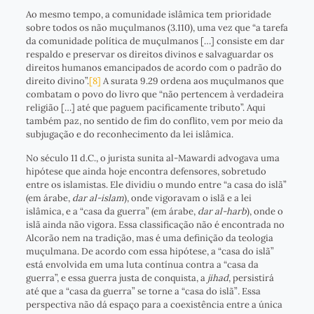
Ao mesmo tempo, a comunidade islâmica tem prioridade
sobre todos os não muçulmanos (3.110), uma vez que “a tarefa
da comunidade política de muçulmanos […] consiste em dar
respaldo e preservar os direitos divinos e salvaguardar os
direitos humanos emancipados de acordo com o padrão do
direito divino”.
[8]
A surata 9.29 ordena aos muçulmanos que
combatam o povo do livro que “não pertencem à verdadeira
religião […] até que paguem pacificamente tributo”. Aqui
também paz, no sentido de fim do conflito, vem por meio da
subjugação e do reconhecimento da lei islâmica.
No século 11 d.C., o jurista sunita al-Mawardi advogava uma
hipótese que ainda hoje encontra defensores, sobretudo
entre os islamistas. Ele dividiu o mundo entre “a casa do islã”
(em árabe,
dar al-islam
), onde vigoravam o islã e a lei
islâmica, e a “casa da guerra” (em árabe,
dar al-harb
), onde o
islã ainda não vigora. Essa classificação não é encontrada no
Alcorão nem na tradição, mas é uma definição da teologia
muçulmana. De acordo com essa hipótese, a “casa do islã”
está envolvida em uma luta contínua contra a “casa da
guerra”, e essa guerra justa de conquista, a
jihad
, persistirá
até que a “casa da guerra” se torne a “casa do islã”
.
Essa
perspectiva não dá espaço para a coexistência entre a única