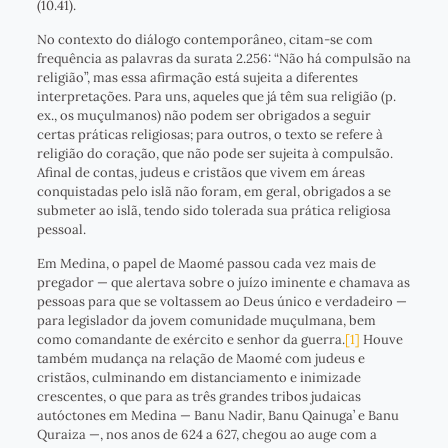
(10.41).
No contexto do diálogo contemporâneo, citam-se com
frequência as palavras da surata 2.256: “Não há compulsão na
religião”, mas essa afirmação está sujeita a diferentes
interpretações. Para uns, aqueles que já têm sua religião (p.
ex., os muçulmanos) não podem ser obrigados a seguir
certas práticas religiosas; para outros, o texto se refere à
religião do coração, que não pode ser sujeita à compulsão.
Afinal de contas, judeus e cristãos que vivem em áreas
conquistadas pelo islã não foram, em geral, obrigados a se
submeter ao islã, tendo sido tolerada sua prática religiosa
pessoal.
Em Medina, o papel de Maomé passou cada vez mais de
pregador — que alertava sobre o juízo iminente e chamava as
pessoas para que se voltassem ao Deus único e verdadeiro —
para legislador da jovem comunidade muçulmana, bem
como comandante de exército e senhor da guerra.
[1]
Houve
também mudança na relação de Maomé com judeus e
cristãos, culminando em distanciamento e inimizade
crescentes, o que para as três grandes tribos judaicas
autóctones em Medina — Banu Nadir, Banu Qainuga’ e Banu
Quraiza —, nos anos de 624 a 627, chegou ao auge com a