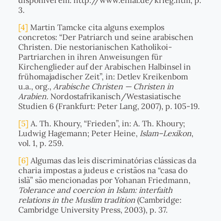
disponível em: http://www.enfal.de/krieg.htm, p.
3.
[4]
Martin Tamcke cita alguns exemplos
concretos: “Der Patriarch und seine arabischen
Christen. Die nestorianischen Katholikoi-
Partriarchen in ihren Anweisungen für
Kirchenglieder auf der Arabischen Halbinsel in
frühomajadischer Zeit”, in: Detlev Kreikenbom
u.a., org.,
Arabische Christen — Christen in
Arabien.
Nordostafrikanisch/Westasiatische
Studien 6 (Frankfurt: Peter Lang, 2007), p. 105-19.
[5]
A. Th. Khoury, “Frieden”, in: A. Th. Khoury;
Ludwig Hagemann; Peter Heine,
Islam–Lexikon
,
vol. 1, p. 259.
[6]
Algumas das leis discriminatórias clássicas da
charia impostas a judeus e cristãos na “casa do
islã” são mencionadas por Yohanan Friedmann,
Tolerance and coercion in Islam: interfaith
relations in the Muslim tradition
(Cambridge:
Cambridge University Press, 2003), p. 37.