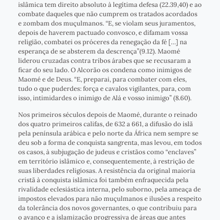
islâmica tem direito absoluto à legítima defesa (22.39,40) e ao
combate daqueles que não cumprem os tratados acordados
e zombam dos muçulmanos. “E, se violam seus juramentos,
depois de haverem pactuado convosco, e difamam vossa
religião, combatei os próceres da renegação da fé […] na
esperança de se absterem da descrença”(9.12). Maomé
liderou cruzadas contra tribos árabes que se recusaram a
ficar do seu lado. O Alcorão os condena como inimigos de
Maomé e de Deus. “E, preparai, para combater com eles,
tudo o que puderdes: força e cavalos vigilantes, para, com
isso, intimidardes o inimigo de Alá e vosso inimigo” (8.60).
Nos primeiros séculos depois de Maomé, durante o reinado
dos quatro primeiros califas, de 632 a 661, a difusão do islã
pela península arábica e pelo norte da África nem sempre se
deu sob a forma de conquista sangrenta, mas levou, em todos
os casos, à subjugação de judeus e cristãos como “enclaves”
em território islâmico e, consequentemente, à restrição de
suas liberdades religiosas. A resistência da original maioria
cristã à conquista islâmica foi também enfraquecida pela
rivalidade eclesiástica interna, pelo suborno, pela ameaça de
impostos elevados para não muçulmanos e ilusões a respeito
da tolerância dos novos governantes, o que contribuiu para
o avanço e a islamização progressiva de áreas que antes