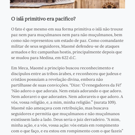
O islã primitivo era pacífico?
O fato é que mesmo em sua forma primitiva o islã não trouxe
paz nem para muçulmanos nem para não muçulmanos, bem
como não representou um estado de paz. Como comandante
militar de seus seguidores, Maomé defendeu-se de ataques
armados e fez campanhas hostis, principalmente depois que
se mudou para Medina, em 622 d.C.
Em Meca, Maomé a princípio buscou reconhecimento e
discípulos entre as tribos árabes, e reconheceu que judeus e
cristãos possuíam a revelação divina, embora não
partilhasse de suas convicções. “Dize: ‘Ó renegadores da Fé!’
‘Não adoro o que adorais. Nem estais adorando o que adoro.
Nem adorarei o que adorastes. Nem adorareis o que adoro. A
vós, vossa religião, e, a mim, minha religião.’” (surata 109).
Maomé não ameaçava com retribuição, mas buscava
seguidores e permitia que muçulmanos e não muçulmanos
existissem lado a lado. Deus seria o juiz derradeiro. “A mim,
minha ação, e a vós, vossa ação: vós estais em rompimento
com o que faço, e eu estou em rompimento com o que fazeis”