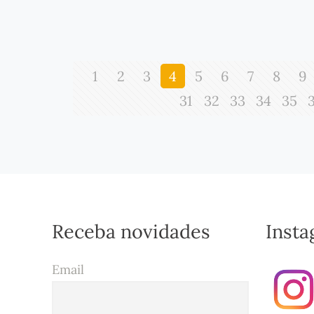
1
2
3
4
5
6
7
8
9
31
32
33
34
35
Receba novidades
Inst
Email