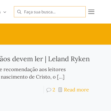
s
ãos devem ler | Leland Ryken
de recomendação aos leitores
 nascimento de Cristo, o
[…]
2
Read more