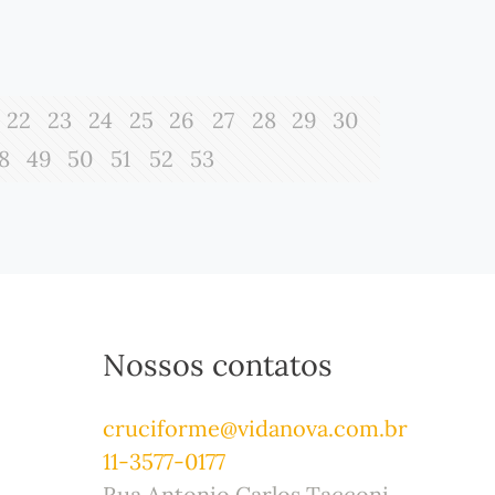
22
23
24
25
26
27
28
29
30
8
49
50
51
52
53
Nossos contatos
cruciforme@vidanova.com.br
11-3577-0177
Rua Antonio Carlos Tacconi,