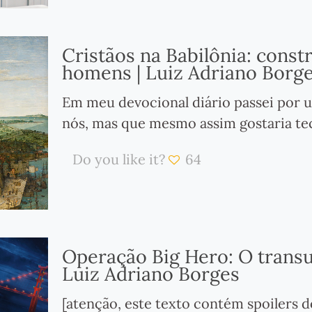
Cristãos na Babilônia: const
homens | Luiz Adriano Borg
Em meu devocional diário passei por
nós, mas que mesmo assim gostaria te
Do you like it?
64
Operação Big Hero: O transu
Luiz Adriano Borges
[atenção, este texto contém spoilers 