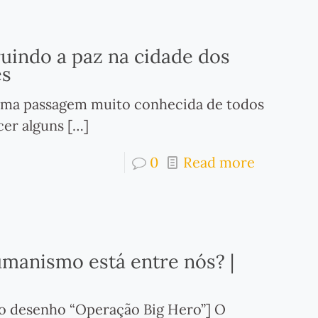
ruindo a paz na cidade dos
es
 uma passagem muito conhecida de todos
cer alguns
[…]
0
Read more
manismo está entre nós? |
do desenho “Operação Big Hero”] O