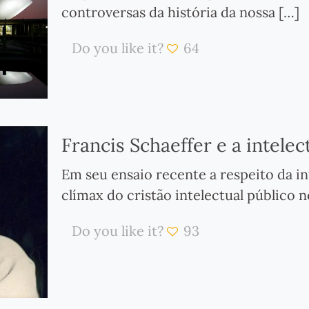
controversas da história da nossa
[…]
Do you like it?
64
Francis Schaeffer e a intelec
Em seu ensaio recente a respeito da int
clímax do cristão intelectual público 
Do you like it?
93