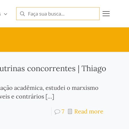
s
utrinas concorrentes | Thiago
mação acadêmica, estudei o marxismo
veis e contrários
[…]
7
Read more