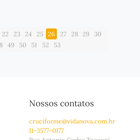
22
23
24
25
26
27
28
29
30
8
49
50
51
52
53
Nossos contatos
cruciforme@vidanova.com.br
11-3577-0177
Rua Antonio Carlos Tacconi,