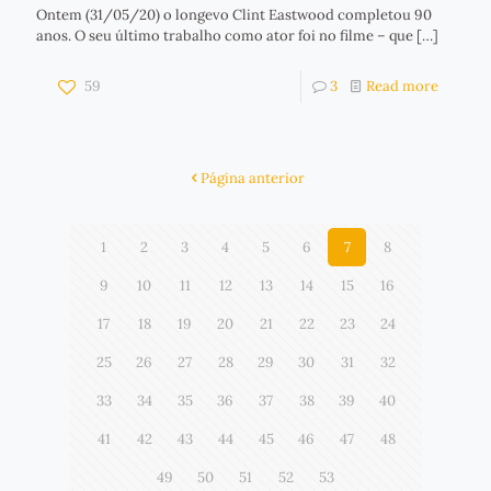
Ontem (31/05/20) o longevo Clint Eastwood completou 90
anos. O seu último trabalho como ator foi no filme – que
[…]
59
3
Read more
Página anterior
1
2
3
4
5
6
7
8
9
10
11
12
13
14
15
16
17
18
19
20
21
22
23
24
25
26
27
28
29
30
31
32
33
34
35
36
37
38
39
40
41
42
43
44
45
46
47
48
49
50
51
52
53