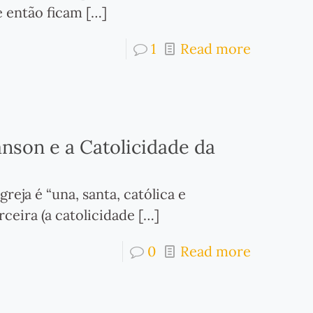
e então ficam
[…]
1
Read more
nson e a Catolicidade da
eja é “una, santa, católica e
rceira (a catolicidade
[…]
0
Read more