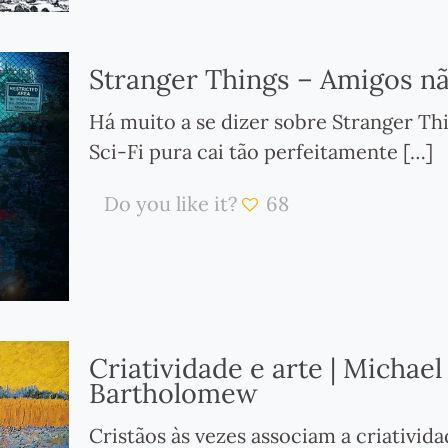
Stranger Things – Amigos n
Há muito a se dizer sobre Stranger T
Sci-Fi pura cai tão perfeitamente
[…]
Do you like it?
68
Criatividade e arte | Michae
Bartholomew
Cristãos às vezes associam a criativida