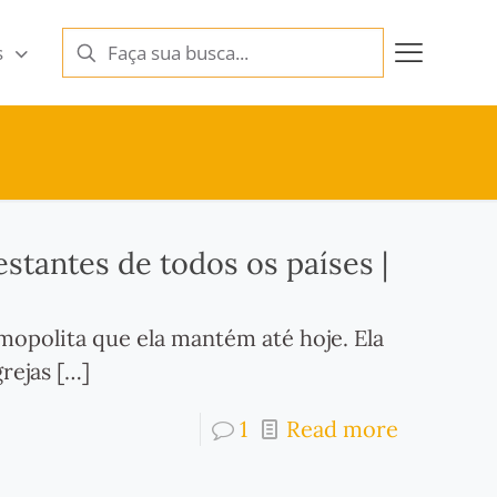
s
stantes de todos os países |
opolita que ela mantém até hoje. Ela
grejas
[…]
1
Read more