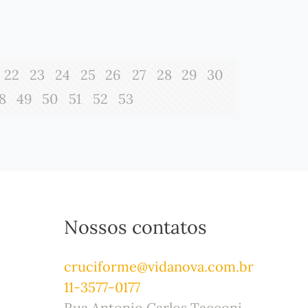
22
23
24
25
26
27
28
29
30
8
49
50
51
52
53
Nossos contatos
cruciforme@vidanova.com.br
11-3577-0177
Rua Antonio Carlos Tacconi,