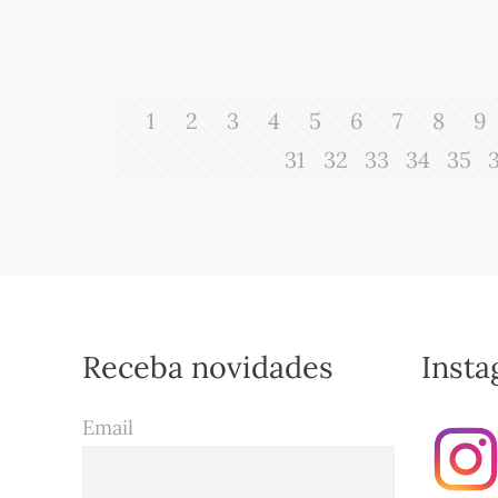
1
2
3
4
5
6
7
8
9
31
32
33
34
35
Receba novidades
Inst
Email