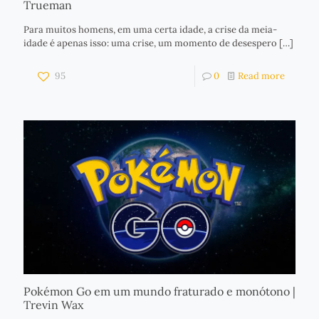
Trueman
Para muitos homens, em uma certa idade, a crise da meia-
idade é apenas isso: uma crise, um momento de desespero
[…]
95
0
Read more
Pokémon Go em um mundo fraturado e monótono |
Trevin Wax