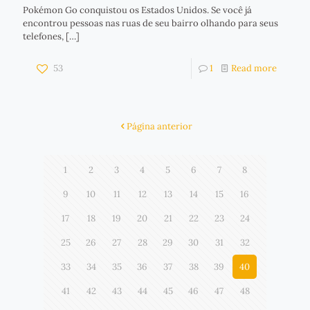
Pokémon Go conquistou os Estados Unidos. Se você já
encontrou pessoas nas ruas de seu bairro olhando para seus
telefones,
[…]
53
1
Read more
Página anterior
1
2
3
4
5
6
7
8
9
10
11
12
13
14
15
16
17
18
19
20
21
22
23
24
25
26
27
28
29
30
31
32
33
34
35
36
37
38
39
40
41
42
43
44
45
46
47
48