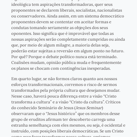
ideológica tem aspirações transformadoras, quer seus
proponentes se declarem liberais, socialistas, nacionalistas
ou conservadores. Ainda assim, em um sistema democrático
proponentes devem se contentar em aceitar formas e
condutas tomando seriamente as objeções dos seus
oponentes. Isso significa que é improvável que todas as
nossas aspirações serão completamente cumpridas ou ainda
que, por meio de algum milagre, a maioria delas seja,
poderão estar sujeitas a reversão em algum ponto no futuro.
Por quê? Porque o debate político nunca está terminado.
Coalisões mudam, opinião pública muda e frequentemente
os planos se chocam com contingências inesperadas.
Em quarto lugar, se não formos claros quanto aos nossos
esforços transformacionais, corremos o risco de sermos
transformados pela própria cultura que desejamos mudar.
Nesse caso, haverá pouca diferença entre a visão “Cristo
transforma a cultura” e a visão “Cristo da cultura”. Críticos
do conhecido Seminário de Jesus (
Jesus Seminar
)
observaram que o “Jesus histórico” que os membros desse
grupo de eruditos afirmam ter descoberto carrega uma
estranha semelhança com eles mesmos, ou seja, é ocidental e
instruído, com posições liberais democráticas. Se um Cristo
como esse fosse transformar nossa cultura, seríamos