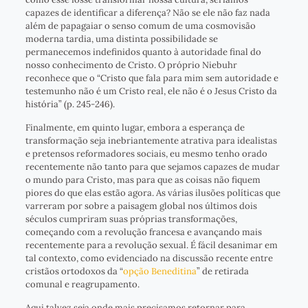
capazes de identificar a diferença? Não se ele não faz nada
além de papagaiar o senso comum de uma cosmovisão
moderna tardia, uma distinta possibilidade se
permanecemos indefinidos quanto à autoridade final do
nosso conhecimento de Cristo. O próprio Niebuhr
reconhece que o “Cristo que fala para mim sem autoridade e
testemunho não é um Cristo real, ele não é o Jesus Cristo da
história” (p. 245-246).
Finalmente, em quinto lugar, embora a esperança de
transformação seja inebriantemente atrativa para idealistas
e pretensos reformadores sociais, eu mesmo tenho orado
recentemente não tanto para que sejamos capazes de mudar
o mundo para Cristo, mas para que as coisas não fiquem
piores do que elas estão agora. As várias ilusões políticas que
varreram por sobre a paisagem global nos últimos dois
séculos cumpriram suas próprias transformações,
começando com a revolução francesa e avançando mais
recentemente para a revolução sexual. É fácil desanimar em
tal contexto, como evidenciado na discussão recente entre
cristãos ortodoxos da “
opção Beneditina
” de retirada
comunal e reagrupamento.
Aqui talvez seja onde mais precisamos retornar para