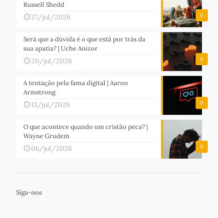
Russell Shedd
0
27/jul/2026
Será que a dúvida é o que está por trás da
sua apatia? | Uche Anizor
0
20/jul/2026
A tentação pela fama digital | Aaron
Armstrong
0
13/jul/2026
O que acontece quando um cristão peca? |
Wayne Grudem
0
06/jul/2026
Siga-nos