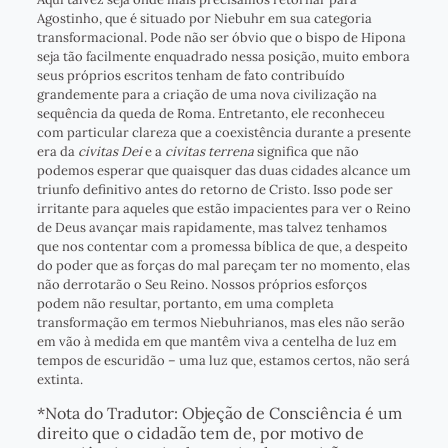
Agostinho, que é situado por Niebuhr em sua categoria
transformacional. Pode não ser óbvio que o bispo de Hipona
seja tão facilmente enquadrado nessa posição, muito embora
seus próprios escritos tenham de fato contribuído
grandemente para a criação de uma nova civilização na
sequência da queda de Roma. Entretanto, ele reconheceu
com particular clareza que a coexistência durante a presente
era da
civitas Dei
e a
civitas terrena
significa que não
podemos esperar que quaisquer das duas cidades alcance um
triunfo definitivo antes do retorno de Cristo. Isso pode ser
irritante para aqueles que estão impacientes para ver o Reino
de Deus avançar mais rapidamente, mas talvez tenhamos
que nos contentar com a promessa bíblica de que, a despeito
do poder que as forças do mal pareçam ter no momento, elas
não derrotarão o Seu Reino. Nossos próprios esforços
podem não resultar, portanto, em uma completa
transformação em termos Niebuhrianos, mas eles não serão
em vão à medida em que mantêm viva a centelha de luz em
tempos de escuridão – uma luz que, estamos certos, não será
extinta.
*Nota do Tradutor: Objeção de Consciência é um
direito que o cidadão tem de, por motivo de