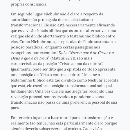
própria consciência.
Em segundo lugar, Niebuhr não é claro a respeito da
autoridade tão propagada do seu cristianismo
transformacional. Ele não está necessariamente afirmando
que essa visão é mais bíblica que as outras alternativas uma
vez que ele divide abertamente o testemunho bíblico entre
elas. Como Niebuhr nota, as epístolas de Paulo sustentam a
posição paradoxal, enquanto certas passagens nos
evangelhos, por exemplo: “
Dai a César o que é de César e a
Deus o que é de Deus
” (Mateus 22:21), são mais
características da posição “Cristo acima da cultura”.
Igualmente, pode ser dito que a epístola de 1João apresenta
uma posição de “Cristo contra a cultura”. Mas, se o
testemunho bíblico está tão dividido como Niebuhr acredita
que está, ele escolhe a posição transformacional sob qual
fundamento? Uma vez que ele não alega ter recebido uma
revelação pessoal, somos levados a ponderar se essa
transformação não passa de uma preferência pessoal de sua
parte.
Em terceiro lugar, se a base moral para a transformação é
realmente tão tênue, não está particularmente claro porque
alguém deveria subscrever a tal projeto. Cada visão