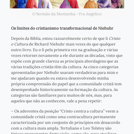
O Sermão da Montanha - Fra Angelico
Os limites do cristianismo transformacional de Niebuhr
Depois da Bíblia, estou razoavelmente certo de que li
Cristo
e Cultura
de Richard Niebuhr mais vezes do que qualquer
outro livro. Eu o li pela primeira vez na graduação e várias
vezes retornei novamente a ele durante as décadas, visto que
expõe com grande clareza as principais abordagens que as
várias tradições cristãs têm da cultura. As cinco categorias
apresentadas por Niebuhr soaram verdadeiras para mim e
me ajudaram quando eu estava desenvolvendo minha
própria compreensão do papel que a comunidade cristã tem
desempenhado historicamente na formação da cultura. As
categorias são familiares para muitos de nós, mas, para
aqueles que não as conhecem, vale a pena repetir:
– Os aderentes da posição “Cristo
contra
a cultura” veem a
comunidade cristã como uma contracultura permanente
caracterizada por um conjunto de princípios em desacordo
com a cultura mais ampla. Tertuliano e Leo Tolstoy são
típicos proponentes desta visão, como são, para atualizar