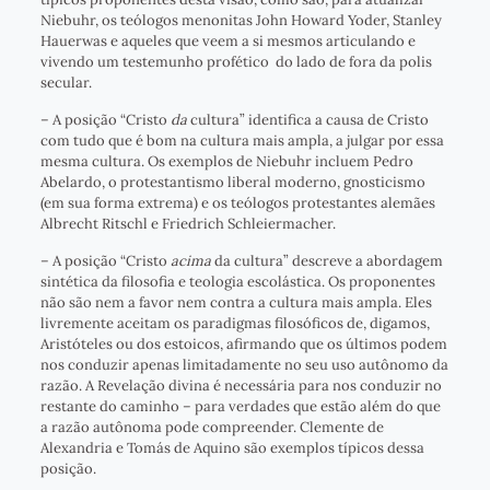
Niebuhr, os teólogos menonitas John Howard Yoder, Stanley
Hauerwas e aqueles que veem a si mesmos articulando e
vivendo um testemunho profético do lado de fora da polis
secular.
– A posição “Cristo
da
cultura” identifica a causa de Cristo
com tudo que é bom na cultura mais ampla, a julgar por essa
mesma cultura. Os exemplos de Niebuhr incluem Pedro
Abelardo, o protestantismo liberal moderno, gnosticismo
(em sua forma extrema) e os teólogos protestantes alemães
Albrecht Ritschl e Friedrich Schleiermacher.
– A posição “Cristo
acima
da cultura” descreve a abordagem
sintética da filosofia e teologia escolástica. Os proponentes
não são nem a favor nem contra a cultura mais ampla. Eles
livremente aceitam os paradigmas filosóficos de, digamos,
Aristóteles ou dos estoicos, afirmando que os últimos podem
nos conduzir apenas limitadamente no seu uso autônomo da
razão. A Revelação divina é necessária para nos conduzir no
restante do caminho – para verdades que estão além do que
a razão autônoma pode compreender. Clemente de
Alexandria e Tomás de Aquino são exemplos típicos dessa
posição.