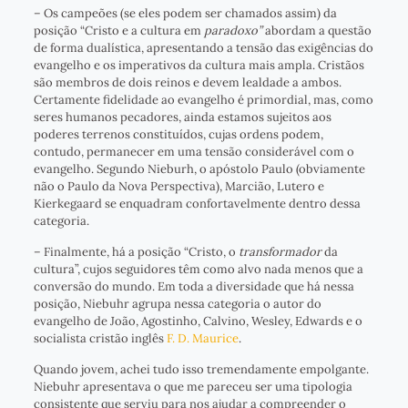
– Os campeões (se eles podem ser chamados assim) da
posição “Cristo e a cultura em
paradoxo”
abordam a questão
de forma dualística, apresentando a tensão das exigências do
evangelho e os imperativos da cultura mais ampla. Cristãos
são membros de dois reinos e devem lealdade a ambos.
Certamente fidelidade ao evangelho é primordial, mas, como
seres humanos pecadores, ainda estamos sujeitos aos
poderes terrenos constituídos, cujas ordens podem,
contudo, permanecer em uma tensão considerável com o
evangelho. Segundo Nieburh, o apóstolo Paulo (obviamente
não o Paulo da Nova Perspectiva), Marcião, Lutero e
Kierkegaard se enquadram confortavelmente dentro dessa
categoria.
– Finalmente, há a posição “Cristo, o
transformador
da
cultura”, cujos seguidores têm como alvo nada menos que a
conversão do mundo. Em toda a diversidade que há nessa
posição, Niebuhr agrupa nessa categoria o autor do
evangelho de João, Agostinho, Calvino, Wesley, Edwards e o
socialista cristão inglês
F. D. Maurice
.
Quando jovem, achei tudo isso tremendamente empolgante.
Niebuhr apresentava o que me pareceu ser uma tipologia
consistente que serviu para nos ajudar a compreender o