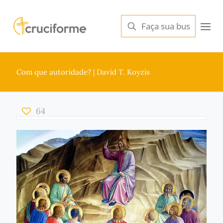
Com que autoridade? | David T. Koyzis
64