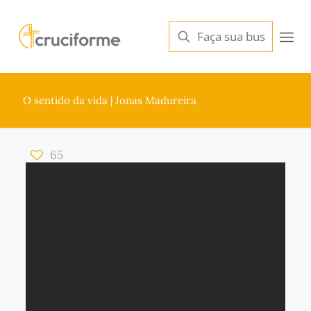
O sentido da vida | Jonas Madureira
65