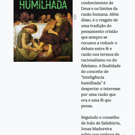
conhecimento de
Deus e os limites da
razão humana. Além
disso, é o resgate de
uma tradição do
pensamento cristão
que sempre se
recusou a reduzir o
debate entre fé e
razão nos termos do
racionalismo ou do
fideísmo. A finalidade
do conceito de
“inteligência
humilhada” é
despertar o interesse
por uma razão que
ora e uma fé que
pensa.
Seguindo o conselho
de João de Salisbúria,
Jonas Madureira
subiu nos ombros de