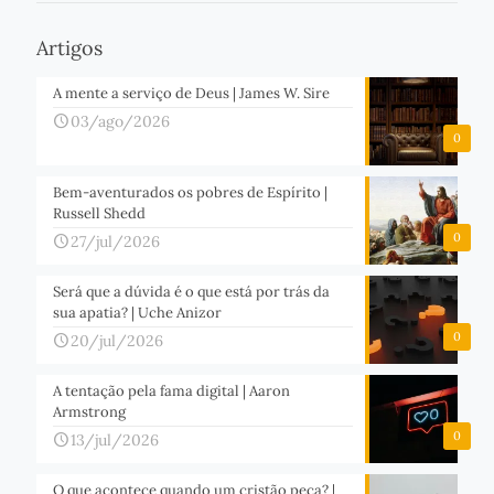
Artigos
A mente a serviço de Deus | James W. Sire
03/ago/2026
0
Bem-aventurados os pobres de Espírito |
Russell Shedd
0
27/jul/2026
Será que a dúvida é o que está por trás da
sua apatia? | Uche Anizor
0
20/jul/2026
A tentação pela fama digital | Aaron
Armstrong
0
13/jul/2026
O que acontece quando um cristão peca? |